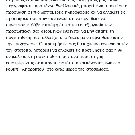
περιγράφεται παραπάνω. Εναλλακτικά, μπορείτε να αποκτήσετε
πρόσβαση σε πιο λεπτομερείς πληροφορίες και να αλλάξετε τις
προτιμήσεις σας πριν συναινέσετε ή να αρνηθείτε να
Επαγγελματική κάρτα για αστρολόγο
συναινέσετε.
Λάβετε υπόψη ότι κάποια επεξεργασία των
προσωπικών σας δεδομένων ενδέχεται να μην απαιτεί τη
συγκατάθεσή σας, αλλά έχετε το δικαίωμα να αρνηθείτε αυτήν
Από
45.00
€
(πλέον ΦΠΑ)
την επεξεργασία. Οι προτιμήσεις σας θα ισχύουν μόνο για αυτόν
τον ιστότοπο. Μπορείτε να αλλάξετε τις προτιμήσεις σας ή να
Η εκτύπωση γίνεται ψηφιακά σε χαρτί 300γρ.
ανακαλέσετε τη συγκατάθεσή σας ανά πάσα στιγμή
Η πλαστικοποίηση είναι ματ 2 όψεων.
επιστρέφοντας σε αυτόν τον ιστότοπο και κάνοντας κλικ στο
Επιλέξτε την ποσότητα που θέλετε και αγοράστε online.
κουμπί "Απορρήτου" στο κάτω μέρος της ιστοσελίδας.
ΕΓΓΥΗΣΗ ΙΚΑΝΟΠΟΙΗΣΗΣ 100%
.
Εγγυόμαστε την ικανοποίησή σας: Πριν εκτυπώσουμε
οτιδήποτε στέλνουμε να δείτε το προσχέδιο
.
Διαβάστε πιο κάτω στη Διαδικασία Αγοράς
ΕΚΚΑΘΆΡΙΣΗ
ΠΟΣΟΤΗΤΑ