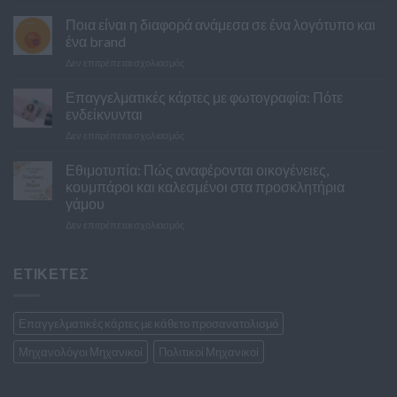
10
λάθη
Ποια είναι η διαφορά ανάμεσα σε ένα λογότυπο και
που
ένα brand
κάνουν
στο
Δεν επιτρέπεται σχολιασμός
τα
Ποια
ζευγάρια
είναι
Επαγγελματικές κάρτες με φωτογραφία: Πότε
με
η
τα
ενδείκνυνται
διαφορά
προσκλητήρια
στο
Δεν επιτρέπεται σχολιασμός
ανάμεσα
του
Επαγγελματικές
σε
γάμου
κάρτες
Εθιμοτυπία: Πώς αναφέρονται οικογένειες,
ένα
με
λογότυπο
κουμπάροι και καλεσμένοι στα προσκλητήρια
φωτογραφία:
και
γάμου
Πότε
ένα
στο
Δεν επιτρέπεται σχολιασμός
ενδείκνυνται
brand
Εθιμοτυπία:
Πώς
αναφέρονται
ΕΤΙΚΕΤΕΣ
οικογένειες,
κουμπάροι
και
Επαγγελματικές κάρτες με κάθετο προσανατολισμό
καλεσμένοι
στα
Μηχανολόγοι Μηχανικοί
Πολιτικοί Μηχανικοί
προσκλητήρια
γάμου