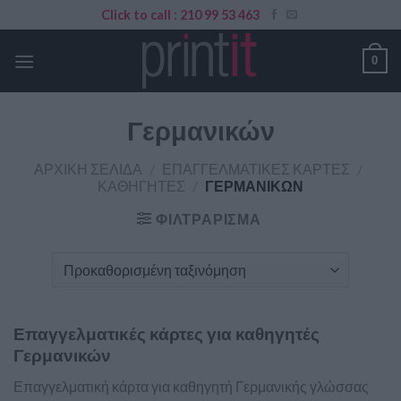
Skip
Click to call : 210 99 53 463
to
content
0
Γερμανικών
ΑΡΧΙΚΉ ΣΕΛΊΔΑ
/
ΕΠΑΓΓΕΛΜΑΤΙΚΈΣ ΚΆΡΤΕΣ
/
ΚΑΘΗΓΗΤΈΣ
/
ΓΕΡΜΑΝΙΚΏΝ
ΦΙΛΤΡΆΡΙΣΜΑ
Επαγγελματικές κάρτες για καθηγητές
Γερμανικών
Επαγγελματική κάρτα για καθηγητή Γερμανικής γλώσσας