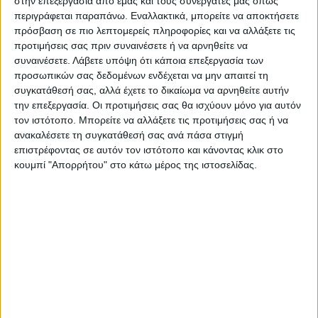
στην επεξεργασία από εμάς και τους συνεργάτες μας όπως
περιγράφεται παραπάνω. Εναλλακτικά, μπορείτε να αποκτήσετε
πρόσβαση σε πιο λεπτομερείς πληροφορίες και να αλλάξετε τις
προτιμήσεις σας πριν συναινέσετε ή να αρνηθείτε να
συναινέσετε.
Λάβετε υπόψη ότι κάποια επεξεργασία των
ΜΑΊΕΣ
Επαγγελματική κάρτα για Μαία
προσωπικών σας δεδομένων ενδέχεται να μην απαιτεί τη
Από
€
45.00
(πλέον ΦΠΑ)
συγκατάθεσή σας, αλλά έχετε το δικαίωμα να αρνηθείτε αυτήν
την επεξεργασία. Οι προτιμήσεις σας θα ισχύουν μόνο για αυτόν
τον ιστότοπο. Μπορείτε να αλλάξετε τις προτιμήσεις σας ή να
ανακαλέσετε τη συγκατάθεσή σας ανά πάσα στιγμή
επιστρέφοντας σε αυτόν τον ιστότοπο και κάνοντας κλικ στο
κουμπί "Απορρήτου" στο κάτω μέρος της ιστοσελίδας.