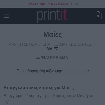
Skip
Click to call : 210 99 53 463
to
content
0
Μαίες
ΑΡΧΙΚΉ ΣΕΛΊΔΑ
/
ΕΠΑΓΓΕΛΜΑΤΙΚΈΣ ΚΆΡΤΕΣ
/
ΜΑΊΕΣ
ΦΙΛΤΡΆΡΙΣΜΑ
Επαγγελματικές κάρτες για Μαίες
Επαγγελματική κάρτα για μαία Κάρτες μαιων. Μοντέρνα
σχέδια