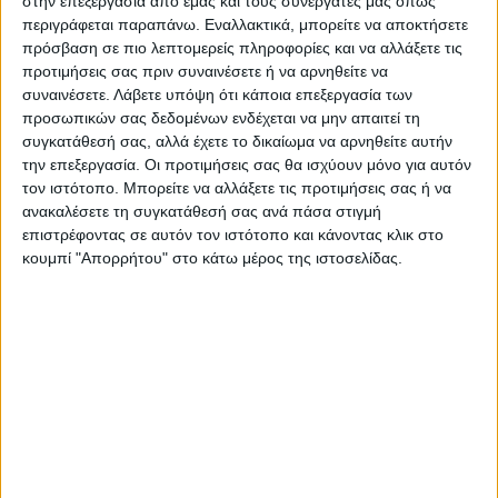
στην επεξεργασία από εμάς και τους συνεργάτες μας όπως
περιγράφεται παραπάνω. Εναλλακτικά, μπορείτε να αποκτήσετε
πρόσβαση σε πιο λεπτομερείς πληροφορίες και να αλλάξετε τις
προτιμήσεις σας πριν συναινέσετε ή να αρνηθείτε να
συναινέσετε.
Λάβετε υπόψη ότι κάποια επεξεργασία των
ΟΙΚΟΝΟΜΟΛΌΓΟΙ
Επαγγελματική κάρτα για οικονομικό αναλυτή
προσωπικών σας δεδομένων ενδέχεται να μην απαιτεί τη
Από
€
45.00
(πλέον ΦΠΑ)
συγκατάθεσή σας, αλλά έχετε το δικαίωμα να αρνηθείτε αυτήν
την επεξεργασία. Οι προτιμήσεις σας θα ισχύουν μόνο για αυτόν
τον ιστότοπο. Μπορείτε να αλλάξετε τις προτιμήσεις σας ή να
ανακαλέσετε τη συγκατάθεσή σας ανά πάσα στιγμή
επιστρέφοντας σε αυτόν τον ιστότοπο και κάνοντας κλικ στο
κουμπί "Απορρήτου" στο κάτω μέρος της ιστοσελίδας.