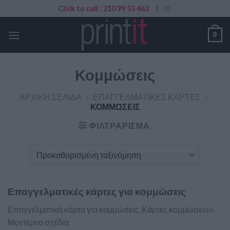
Skip
Click to call : 210 99 53 463
to
content
0
Κομμώσεις
ΑΡΧΙΚΉ ΣΕΛΊΔΑ
/
ΕΠΑΓΓΕΛΜΑΤΙΚΈΣ ΚΆΡΤΕΣ
/
ΚΟΜΜΏΣΕΙΣ
ΦΙΛΤΡΆΡΙΣΜΑ
Επαγγελματικές κάρτες για κομμώσεις
Επαγγελματική κάρτα για κομμώσεις. Κάρτες κομμώσεων.
Μοντέρνα σχέδια