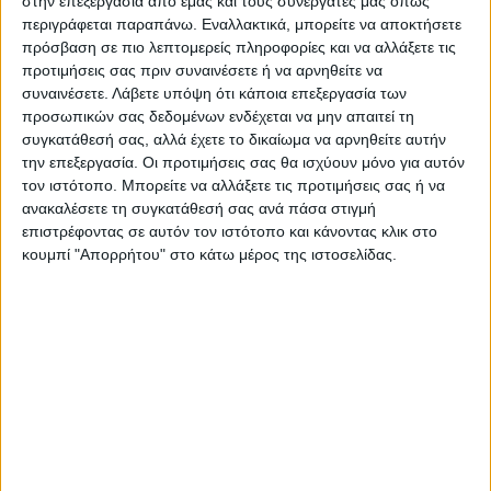
στην επεξεργασία από εμάς και τους συνεργάτες μας όπως
περιγράφεται παραπάνω. Εναλλακτικά, μπορείτε να αποκτήσετε
πρόσβαση σε πιο λεπτομερείς πληροφορίες και να αλλάξετε τις
προτιμήσεις σας πριν συναινέσετε ή να αρνηθείτε να
συναινέσετε.
Λάβετε υπόψη ότι κάποια επεξεργασία των
ΚΟΜΜΏΣΕΙΣ
Επαγγελματική κάρτα για κομμώσεις
προσωπικών σας δεδομένων ενδέχεται να μην απαιτεί τη
Από
€
45.00
(πλέον ΦΠΑ)
συγκατάθεσή σας, αλλά έχετε το δικαίωμα να αρνηθείτε αυτήν
την επεξεργασία. Οι προτιμήσεις σας θα ισχύουν μόνο για αυτόν
τον ιστότοπο. Μπορείτε να αλλάξετε τις προτιμήσεις σας ή να
ανακαλέσετε τη συγκατάθεσή σας ανά πάσα στιγμή
επιστρέφοντας σε αυτόν τον ιστότοπο και κάνοντας κλικ στο
κουμπί "Απορρήτου" στο κάτω μέρος της ιστοσελίδας.