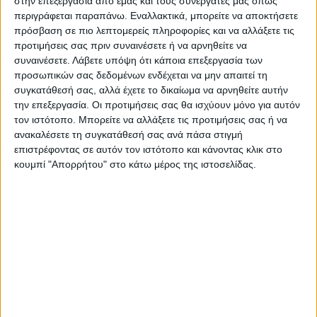
στην επεξεργασία από εμάς και τους συνεργάτες μας όπως
περιγράφεται παραπάνω. Εναλλακτικά, μπορείτε να αποκτήσετε
πρόσβαση σε πιο λεπτομερείς πληροφορίες και να αλλάξετε τις
προτιμήσεις σας πριν συναινέσετε ή να αρνηθείτε να
συναινέσετε.
Λάβετε υπόψη ότι κάποια επεξεργασία των
ΛΟΓΟΘΕΡΑΠΕΥΤΈΣ
Επαγγελματική κάρτα για κέντρο λογοθεραπείας
προσωπικών σας δεδομένων ενδέχεται να μην απαιτεί τη
Από
€
45.00
(πλέον ΦΠΑ)
συγκατάθεσή σας, αλλά έχετε το δικαίωμα να αρνηθείτε αυτήν
την επεξεργασία. Οι προτιμήσεις σας θα ισχύουν μόνο για αυτόν
τον ιστότοπο. Μπορείτε να αλλάξετε τις προτιμήσεις σας ή να
ανακαλέσετε τη συγκατάθεσή σας ανά πάσα στιγμή
επιστρέφοντας σε αυτόν τον ιστότοπο και κάνοντας κλικ στο
κουμπί "Απορρήτου" στο κάτω μέρος της ιστοσελίδας.