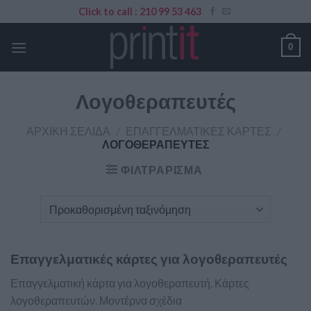
Skip
Click to call : 210 99 53 463
to
content
0
Λογοθεραπευτές
ΑΡΧΙΚΉ ΣΕΛΊΔΑ
/
ΕΠΑΓΓΕΛΜΑΤΙΚΈΣ ΚΆΡΤΕΣ
/
ΛΟΓΟΘΕΡΑΠΕΥΤΈΣ
ΦΙΛΤΡΆΡΙΣΜΑ
Επαγγελματικές κάρτες για λογοθεραπευτές
Επαγγελματική κάρτα για λογοθεραπευτή. Κάρτες
λογοθεραπευτών. Μοντέρνα σχέδια