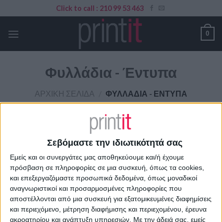
Skip
Click to call : 210 99 53 463
to
content
0
Φυλλάδια - Έντυπα
ΑΡΧΙΚΉ ΣΕΛΊΔΑ
/
ΦΥΛΛΆΔΙΑ - ΈΝΤΥΠΑ
ΦΙΛΤΡΆΡΙΣΜΑ
Σεβόμαστε την ιδιωτικότητά σας
Φυλλάδια – Έντυπα
Εμείς και οι συνεργάτες μας αποθηκεύουμε και/ή έχουμε
πρόσβαση σε πληροφορίες σε μια συσκευή, όπως τα cookies,
Δεν βρέθηκε κανένα προϊόν που να ταιριάζει με την επιλογή
και επεξεργαζόμαστε προσωπικά δεδομένα, όπως μοναδικοί
σας.
αναγνωριστικοί και προσαρμοσμένες πληροφορίες που
αποστέλλονται από μια συσκευή για εξατομικευμένες διαφημίσεις
και περιεχόμενο, μέτρηση διαφήμισης και περιεχομένου, έρευνα
ακροατηρίου και ανάπτυξη υπηρεσιών.
Με την άδειά σας, εμείς