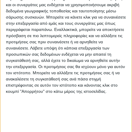
και οι συνεργάτες μας ενδέχεται να χρησιμοποιήσουμε ακριβή
ΣΧΕΤΙΚΆ ΜΕ ΕΜΆΣ
δεδομένα γεωγραφικής τοποθεσίας και ταυτοποίησης μέσω
σάρωσης συσκευών. Μπορείτε να κάνετε κλικ για να συναινέσετε
Το PrintIt είναι το e-shop της LINE&DOT IKE, που εδώ και
στην επεξεργασία από εμάς και τους συνεργάτες μας όπως
περιγράφεται παραπάνω. Εναλλακτικά, μπορείτε να αποκτήσετε
χρόνια προσφέρει ολοκληρωμένες υπηρεσίες έντυπης
πρόσβαση σε πιο λεπτομερείς πληροφορίες και να αλλάξετε τις
επικοινωνίας.
Περισσότερα
προτιμήσεις σας πριν συναινέσετε ή να αρνηθείτε να
συναινέσετε.
Λάβετε υπόψη ότι κάποια επεξεργασία των
προσωπικών σας δεδομένων ενδέχεται να μην απαιτεί τη
ΤΑ ΝΕΑ ΜΑΣ
συγκατάθεσή σας, αλλά έχετε το δικαίωμα να αρνηθείτε αυτήν
την επεξεργασία. Οι προτιμήσεις σας θα ισχύουν μόνο για αυτόν
τον ιστότοπο. Μπορείτε να αλλάξετε τις προτιμήσεις σας ή να
10 λάθη που κάνουν τα ζευγάρια με τα
ανακαλέσετε τη συγκατάθεσή σας ανά πάσα στιγμή
προσκλητήρια του γάμου
επιστρέφοντας σε αυτόν τον ιστότοπο και κάνοντας κλικ στο
στο
Δεν επιτρέπεται σχολιασμός
κουμπί "Απορρήτου" στο κάτω μέρος της ιστοσελίδας.
10
λάθη
Ποια είναι η διαφορά ανάμεσα σε ένα λογότυπο και
που
ένα brand
κάνουν
στο
Δεν επιτρέπεται σχολιασμός
τα
Ποια
ζευγάρια
είναι
Επαγγελματικές κάρτες με φωτογραφία: Πότε
με
η
τα
ενδείκνυνται