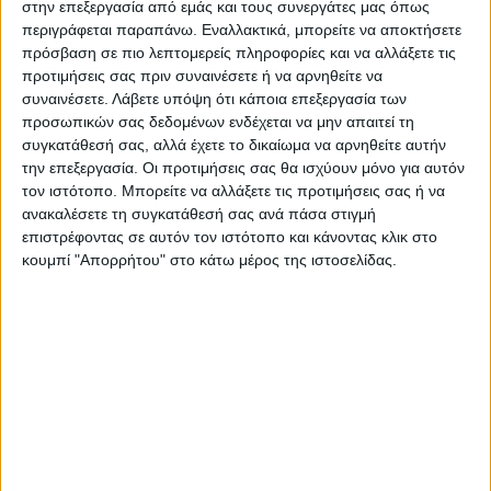
στην επεξεργασία από εμάς και τους συνεργάτες μας όπως
περιγράφεται παραπάνω. Εναλλακτικά, μπορείτε να αποκτήσετε
πρόσβαση σε πιο λεπτομερείς πληροφορίες και να αλλάξετε τις
Επαγγελματική κάρτα για γάμους &
προτιμήσεις σας πριν συναινέσετε ή να αρνηθείτε να
συναινέσετε.
Λάβετε υπόψη ότι κάποια επεξεργασία των
βαφτίσεις
προσωπικών σας δεδομένων ενδέχεται να μην απαιτεί τη
συγκατάθεσή σας, αλλά έχετε το δικαίωμα να αρνηθείτε αυτήν
την επεξεργασία. Οι προτιμήσεις σας θα ισχύουν μόνο για αυτόν
Από
45.00
€
(πλέον ΦΠΑ)
τον ιστότοπο. Μπορείτε να αλλάξετε τις προτιμήσεις σας ή να
ανακαλέσετε τη συγκατάθεσή σας ανά πάσα στιγμή
Η εκτύπωση γίνεται ψηφιακά σε χαρτί 300γρ.
επιστρέφοντας σε αυτόν τον ιστότοπο και κάνοντας κλικ στο
Η πλαστικοποίηση είναι ματ 2 όψεων.
κουμπί "Απορρήτου" στο κάτω μέρος της ιστοσελίδας.
Επιλέξτε την ποσότητα που θέλετε και αγοράστε online.
ΕΓΓΥΗΣΗ ΙΚΑΝΟΠΟΙΗΣΗΣ 100%
.
Εγγυόμαστε την ικανοποίησή σας: Πριν εκτυπώσουμε
οτιδήποτε στέλνουμε να δείτε το προσχέδιο
.
Διαβάστε πιο κάτω στη Διαδικασία Αγοράς
ΕΚΚΑΘΆΡΙΣΗ
ΠΟΣΟΤΗΤΑ