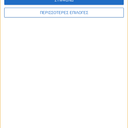
ΣΥΜΦΩΝΩ
βάπτισης
ΠΕΡΙΣΣΟΤΕΡΕΣ ΕΠΙΛΟΓΕΣ
Συνδυάστε την
επαγγελματική κάρτα
με
επιστολόχαρτα
&
φακέλους
.
Δείτε επίσης το
πλήρες πακέτο εταιρικής ταυτότητας
που
ετοιμάσαμε για εσάς.
ΣΧΕΤΙΚΆ ΠΡΟΪΌΝΤΑ