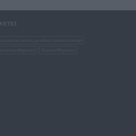
ΙΚΕΤΕΣ
γγελματικές κάρτες με κάθετο προσανατολισμό
ανολόγοι Μηχανικοί
Πολιτικοί Μηχανικοί