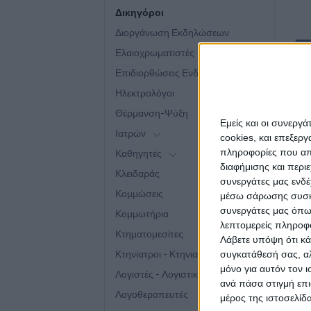
Δικηγόροι
Διοργάνωση Εκδηλώσεων
Ελαιοχρωματιστές
ΠΕ
Επιδιορθώσεις Ενδυμάτων
Αν 
Ηλεκτρολόγοι
σχε
Θέρμανση-Ψύξη
επι
Εμείς και οι συνεργ
Ιατρών
cookies, και επεξε
πληροφορίες που απο
Καθηγητές
Δεί
διαφήμισης και περι
Κλειδαράς
συνεργάτες μας ενδέ
Κομμώσεις
μέσω σάρωσης συσκευ
συνεργάτες μας όπω
Κομμωτήρια
λεπτομερείς πληροφορ
Κτηματομεσίτες
Λάβετε υπόψη ότι κά
Κτηνίατροι - Κτηνιατρικά Κέντρα
συγκατάθεσή σας, αλ
μόνο για αυτόν τον 
Σ
Λογιστές - Λογιστικά γραφεία
ανά πάσα στιγμή επι
Λογοθεραπευτές
μέρος της ιστοσελίδα