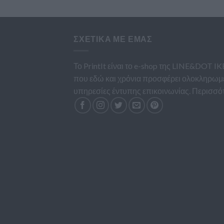
ΣΧΕΤΙΚΆ ΜΕ ΕΜΆΣ
Το PrintIt είναι το e-shop της LINE&DOT IK
που εδώ και χρόνια προσφέρει ολοκληρωμ
υπηρεσίες έντυπης επικοινωνίας.
Περισσό