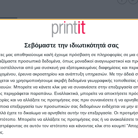
ΡΙΓΡΑΦΉ
ΔΙΑΔΙΚΑΣΊΑ ΑΓΟΡΆΣ
έχετε δική σας μακέτα και απλά θέλετε να κάνουμε την εκτύπωση
Σεβόμαστε την ιδιωτικότητά σας
διάσουμε για εσάς νέα μακέτα ή να τροποποιήσουμε κάποια που 
θυμείτε.
άτες μας αποθηκεύουμε και/ή έχουμε πρόσβαση σε πληροφορίες σε μια
ργαζόμαστε προσωπικά δεδομένα, όπως μοναδικοί αναγνωριστικοί και 
στέλλονται από μια συσκευή για εξατομικευμένες διαφημίσεις και περ
τε όλες τις
επαγγελματικές κάρτες για δικηγόρους
εχομένου, έρευνα ακροατηρίου και ανάπτυξη υπηρεσιών.
Με την άδειά σα
χεται να χρησιμοποιήσουμε ακριβή δεδομένα γεωγραφικής τοποθεσίας 
Συνδυάστε την
επαγγελματική κάρτα
με
επιστολόχαρτα
&
φακέ
ών. Μπορείτε να κάνετε κλικ για να συναινέσετε στην επεξεργασία απ
Δείτε επίσης το
πλήρες πακέτο εταιρικής ταυτότητας
που ετοιμάσα
ς περιγράφεται παραπάνω. Εναλλακτικά, μπορείτε να αποκτήσετε πρό
ίες και να αλλάξετε τις προτιμήσεις σας πριν συναινέσετε ή να αρνηθεί
ποια επεξεργασία των προσωπικών σας δεδομένων ενδέχεται να μην απ
λά έχετε το δικαίωμα να αρνηθείτε αυτήν την επεξεργασία. Οι προτιμήσ
ιστότοπο. Μπορείτε να αλλάξετε τις προτιμήσεις σας ή να ανακαλέσετε
ΧΕΤΙΚΆ ΠΡΟΪΌΝΤΑ
στρέφοντας σε αυτόν τον ιστότοπο και κάνοντας κλικ στο κουμπί "Απ
ς.