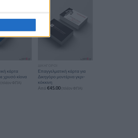
ΔΙΚΗΓΌΡΟΙ
ική κάρτα
Επαγγελματική κάρτα για
ε χρυσό κίονα
Δικηγόρο μοντέρνα γκρι-
κόκκινη
(πλέον ΦΠΑ)
Από
€
45.00
(πλέον ΦΠΑ)