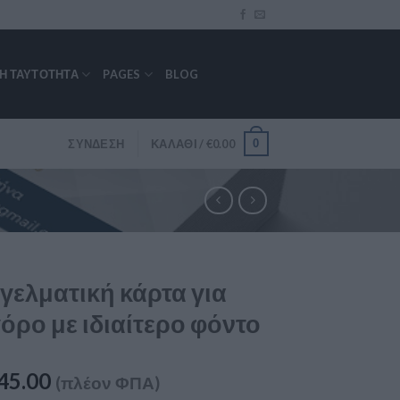
ΚΉ ΤΑΥΤΌΤΗΤΑ
PAGES
BLOG
0
ΣΎΝΔΕΣΗ
ΚΑΛΆΘΙ /
€
0.00
γελματική κάρτα για
όρο με ιδιαίτερο φόντο
45.00
(πλέον ΦΠΑ)