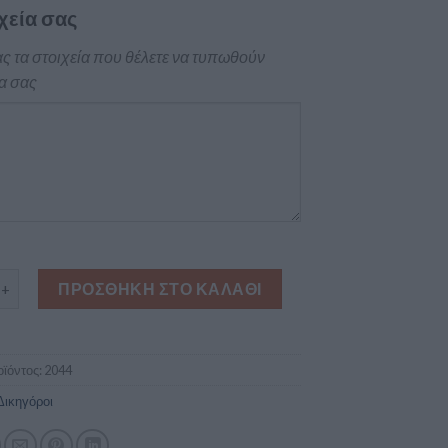
χεία σας
ς τα στοιχεία που θέλετε να τυπωθούν
α σας
τική κάρτα για δικηγόρο με ιδιαίτερο φόντο ποσότητα
ΠΡΟΣΘΉΚΗ ΣΤΟ ΚΑΛΆΘΙ
ϊόντος:
2044
Δικηγόροι