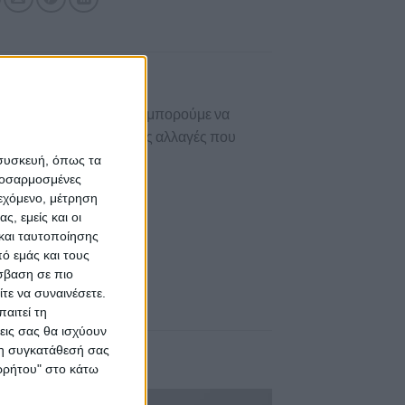
 κάντε
κλικ εδώ
. Επίσης μπορούμε να
σας αρέσει κάνοντας τις αλλαγές που
 συσκευή, όπως τα
προσαρμοσμένες
ιεχόμενο, μέτρηση
ς, εμείς και οι
και ταυτοποίησης
λους
.
ό εμάς και τους
με για εσάς.
σβαση σε πιο
τε να συναινέσετε.
αιτεί τη
εις σας θα ισχύουν
 τη συγκατάθεσή σας
ορρήτου" στο κάτω