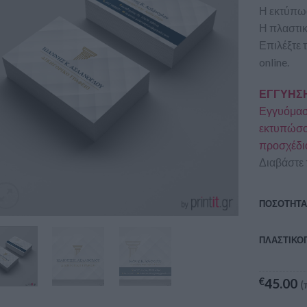
Η εκτύπωσ
Η πλαστικ
Επιλέξτε 
online.
ΕΓΓΥΗΣΗ
Εγγυόμαστ
εκτυπώσου
προσχέδι
Διαβάστε 
ΠΟΣΟΤΗΤ
ΠΛΑΣΤΙΚΟ
€
45.00
(