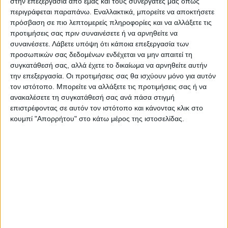
στην επεξεργασία από εμάς και τους συνεργάτες μας όπως
περιγράφεται παραπάνω. Εναλλακτικά, μπορείτε να αποκτήσετε
πρόσβαση σε πιο λεπτομερείς πληροφορίες και να αλλάξετε τις
Επαγγελματική κάρτα για εγκαταστάσεις
προτιμήσεις σας πριν συναινέσετε ή να αρνηθείτε να
συναινέσετε.
Λάβετε υπόψη ότι κάποια επεξεργασία των
κλιματιστικών
προσωπικών σας δεδομένων ενδέχεται να μην απαιτεί τη
συγκατάθεσή σας, αλλά έχετε το δικαίωμα να αρνηθείτε αυτήν
την επεξεργασία. Οι προτιμήσεις σας θα ισχύουν μόνο για αυτόν
Από
45.00
€
(πλέον ΦΠΑ)
τον ιστότοπο. Μπορείτε να αλλάξετε τις προτιμήσεις σας ή να
ανακαλέσετε τη συγκατάθεσή σας ανά πάσα στιγμή
Η εκτύπωση γίνεται ψηφιακά σε χαρτί 300γρ.
επιστρέφοντας σε αυτόν τον ιστότοπο και κάνοντας κλικ στο
Η πλαστικοποίηση είναι ματ 2 όψεων.
κουμπί "Απορρήτου" στο κάτω μέρος της ιστοσελίδας.
Επιλέξτε την ποσότητα που θέλετε και αγοράστε online.
ΕΓΓΥΗΣΗ ΙΚΑΝΟΠΟΙΗΣΗΣ 100%
.
Εγγυόμαστε την ικανοποίησή σας: Πριν εκτυπώσουμε
οτιδήποτε στέλνουμε να δείτε το προσχέδιο
.
Διαβάστε πιο κάτω στη Διαδικασία Αγοράς
ΕΚΚΑΘΆΡΙΣΗ
ΠΟΣΟΤΗΤΑ