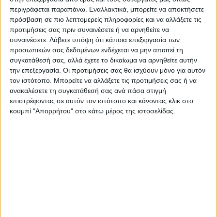
περιγράφεται παραπάνω. Εναλλακτικά, μπορείτε να αποκτήσετε
πρόσβαση σε πιο λεπτομερείς πληροφορίες και να αλλάξετε τις
προτιμήσεις σας πριν συναινέσετε ή να αρνηθείτε να
Επαγγελματική κάρτα για κομμώσεις
συναινέσετε.
Λάβετε υπόψη ότι κάποια επεξεργασία των
προσωπικών σας δεδομένων ενδέχεται να μην απαιτεί τη
συγκατάθεσή σας, αλλά έχετε το δικαίωμα να αρνηθείτε αυτήν
Από
45.00
€
(πλέον ΦΠΑ)
την επεξεργασία. Οι προτιμήσεις σας θα ισχύουν μόνο για αυτόν
τον ιστότοπο. Μπορείτε να αλλάξετε τις προτιμήσεις σας ή να
Η εκτύπωση γίνεται ψηφιακά σε χαρτί 300γρ.
ανακαλέσετε τη συγκατάθεσή σας ανά πάσα στιγμή
Η πλαστικοποίηση είναι ματ 2 όψεων.
επιστρέφοντας σε αυτόν τον ιστότοπο και κάνοντας κλικ στο
Επιλέξτε την ποσότητα που θέλετε και αγοράστε online.
κουμπί "Απορρήτου" στο κάτω μέρος της ιστοσελίδας.
ΕΓΓΥΗΣΗ ΙΚΑΝΟΠΟΙΗΣΗΣ 100%
.
Εγγυόμαστε την ικανοποίησή σας: Πριν εκτυπώσουμε
οτιδήποτε στέλνουμε να δείτε το προσχέδιο
.
Διαβάστε πιο κάτω στη Διαδικασία Αγοράς
ΕΚΚΑΘΆΡΙΣΗ
ΠΟΣΟΤΗΤΑ