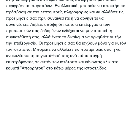
περιγράφεται παραπάνω. Εναλλακτικά, μπορείτε να αποκτήσετε
πρόσβαση σε πιο λεπτομερείς πληροφορίες και να αλλάξετε τις
προτιμήσεις σας πριν συναινέσετε ή να αρνηθείτε να
Επαγγελματική κάρτα για Μαία
συναινέσετε.
Λάβετε υπόψη ότι κάποια επεξεργασία των
προσωπικών σας δεδομένων ενδέχεται να μην απαιτεί τη
συγκατάθεσή σας, αλλά έχετε το δικαίωμα να αρνηθείτε αυτήν
Από
45.00
€
(πλέον ΦΠΑ)
την επεξεργασία. Οι προτιμήσεις σας θα ισχύουν μόνο για αυτόν
τον ιστότοπο. Μπορείτε να αλλάξετε τις προτιμήσεις σας ή να
Η εκτύπωση γίνεται ψηφιακά σε χαρτί 300γρ.
ανακαλέσετε τη συγκατάθεσή σας ανά πάσα στιγμή
Η πλαστικοποίηση είναι ματ 2 όψεων.
επιστρέφοντας σε αυτόν τον ιστότοπο και κάνοντας κλικ στο
Επιλέξτε την ποσότητα που θέλετε και αγοράστε online.
κουμπί "Απορρήτου" στο κάτω μέρος της ιστοσελίδας.
ΕΓΓΥΗΣΗ ΙΚΑΝΟΠΟΙΗΣΗΣ 100%
.
Εγγυόμαστε την ικανοποίησή σας: Πριν εκτυπώσουμε
οτιδήποτε στέλνουμε να δείτε το προσχέδιο
.
Διαβάστε πιο κάτω στη Διαδικασία Αγοράς
ΕΚΚΑΘΆΡΙΣΗ
ΠΟΣΟΤΗΤΑ