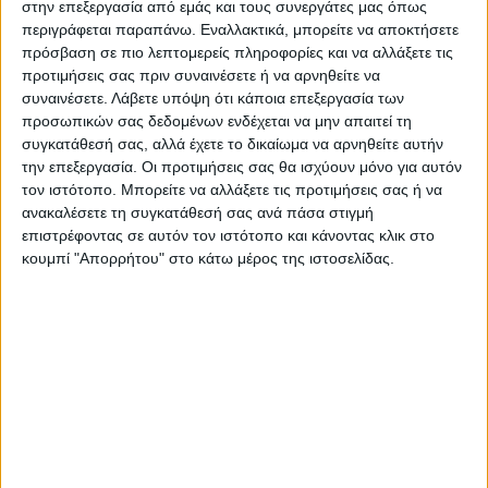
στην επεξεργασία από εμάς και τους συνεργάτες μας όπως
περιγράφεται παραπάνω. Εναλλακτικά, μπορείτε να αποκτήσετε
πρόσβαση σε πιο λεπτομερείς πληροφορίες και να αλλάξετε τις
Επαγγελματική κάρτα για μεταφορές
προτιμήσεις σας πριν συναινέσετε ή να αρνηθείτε να
συναινέσετε.
Λάβετε υπόψη ότι κάποια επεξεργασία των
μετακομίσεις
προσωπικών σας δεδομένων ενδέχεται να μην απαιτεί τη
συγκατάθεσή σας, αλλά έχετε το δικαίωμα να αρνηθείτε αυτήν
την επεξεργασία. Οι προτιμήσεις σας θα ισχύουν μόνο για αυτόν
Από
45.00
€
(πλέον ΦΠΑ)
τον ιστότοπο. Μπορείτε να αλλάξετε τις προτιμήσεις σας ή να
ανακαλέσετε τη συγκατάθεσή σας ανά πάσα στιγμή
Η εκτύπωση γίνεται ψηφιακά σε χαρτί 300γρ.
επιστρέφοντας σε αυτόν τον ιστότοπο και κάνοντας κλικ στο
Η πλαστικοποίηση είναι ματ 2 όψεων.
κουμπί "Απορρήτου" στο κάτω μέρος της ιστοσελίδας.
Επιλέξτε την ποσότητα που θέλετε και αγοράστε online.
ΕΓΓΥΗΣΗ ΙΚΑΝΟΠΟΙΗΣΗΣ 100%
.
Εγγυόμαστε την ικανοποίησή σας: Πριν εκτυπώσουμε
οτιδήποτε στέλνουμε να δείτε το προσχέδιο
.
Διαβάστε πιο κάτω στη Διαδικασία Αγοράς
ΕΚΚΑΘΆΡΙΣΗ
ΠΟΣΟΤΗΤΑ