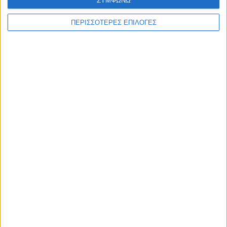
ΣΥΜΦΩΝΩ
μεταφορές
ΠΕΡΙΣΣΟΤΕΡΕΣ ΕΠΙΛΟΓΕΣ
Συνδυάστε την
επαγγελματική κάρτα
με
επιστολόχαρτα
&
φακέλους
.
Δείτε επίσης το
πλήρες πακέτο εταιρικής ταυτότητας
που
ετοιμάσαμε για εσάς.
ΣΧΕΤΙΚΆ ΠΡΟΪΌΝΤΑ