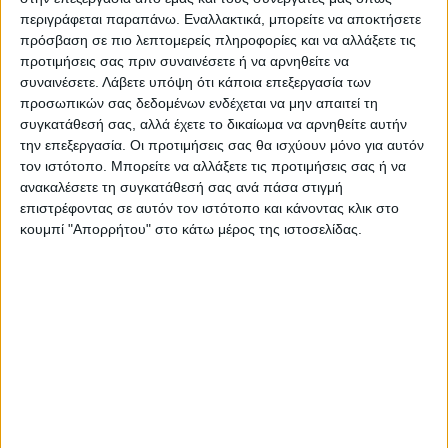
περιγράφεται παραπάνω. Εναλλακτικά, μπορείτε να αποκτήσετε
πρόσβαση σε πιο λεπτομερείς πληροφορίες και να αλλάξετε τις
προτιμήσεις σας πριν συναινέσετε ή να αρνηθείτε να
Επαγγελματική κάρτα για ξεναγό
συναινέσετε.
Λάβετε υπόψη ότι κάποια επεξεργασία των
προσωπικών σας δεδομένων ενδέχεται να μην απαιτεί τη
συγκατάθεσή σας, αλλά έχετε το δικαίωμα να αρνηθείτε αυτήν
Από
45.00
€
(πλέον ΦΠΑ)
την επεξεργασία. Οι προτιμήσεις σας θα ισχύουν μόνο για αυτόν
τον ιστότοπο. Μπορείτε να αλλάξετε τις προτιμήσεις σας ή να
Η εκτύπωση γίνεται ψηφιακά σε χαρτί 300γρ.
ανακαλέσετε τη συγκατάθεσή σας ανά πάσα στιγμή
Η πλαστικοποίηση είναι ματ 2 όψεων.
επιστρέφοντας σε αυτόν τον ιστότοπο και κάνοντας κλικ στο
Επιλέξτε την ποσότητα που θέλετε και αγοράστε online.
κουμπί "Απορρήτου" στο κάτω μέρος της ιστοσελίδας.
ΕΓΓΥΗΣΗ ΙΚΑΝΟΠΟΙΗΣΗΣ 100%
.
Εγγυόμαστε την ικανοποίησή σας: Πριν εκτυπώσουμε
οτιδήποτε στέλνουμε να δείτε το προσχέδιο
.
Διαβάστε πιο κάτω στη Διαδικασία Αγοράς
ΕΚΚΑΘΆΡΙΣΗ
ΠΟΣΟΤΗΤΑ