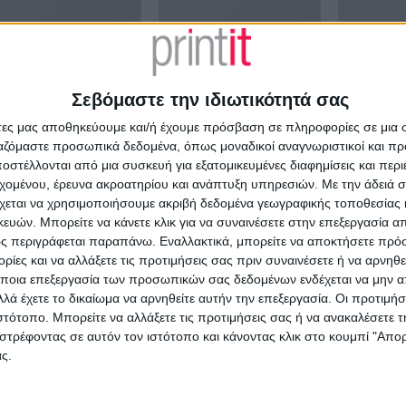
Σεβόμαστε την ιδιωτικότητά σας
άτες μας αποθηκεύουμε και/ή έχουμε πρόσβαση σε πληροφορίες σε μια
ργαζόμαστε προσωπικά δεδομένα, όπως μοναδικοί αναγνωριστικοί και 
στέλλονται από μια συσκευή για εξατομικευμένες διαφημίσεις και περ
εχομένου, έρευνα ακροατηρίου και ανάπτυξη υπηρεσιών.
Με την άδειά σα
ΔΊΑΤΡΟΣ
ΠΑΙΔΊΑΤΡΟΣ
ΠΑΙΔΊΑΤΡΟΣ
χεται να χρησιμοποιήσουμε ακριβή δεδομένα γεωγραφικής τοποθεσίας 
γγελματική κάρτα για
Επαγγελματική κάρτα για
Παιδιατρική
ών. Μπορείτε να κάνετε κλικ για να συναινέσετε στην επεξεργασία απ
δίατρο
παιδίατρο
κάρτα
ς περιγράφεται παραπάνω. Εναλλακτικά, μπορείτε να αποκτήσετε πρό
ό
€
45.00
Από
€
45.00
Από
€
45.00
(πλέον ΦΠΑ)
(πλέον ΦΠΑ)
ίες και να αλλάξετε τις προτιμήσεις σας πριν συναινέσετε ή να αρνηθεί
ποια επεξεργασία των προσωπικών σας δεδομένων ενδέχεται να μην απ
λά έχετε το δικαίωμα να αρνηθείτε αυτήν την επεξεργασία. Οι προτιμήσ
ιστότοπο. Μπορείτε να αλλάξετε τις προτιμήσεις σας ή να ανακαλέσετε
στρέφοντας σε αυτόν τον ιστότοπο και κάνοντας κλικ στο κουμπί "Απ
ς.