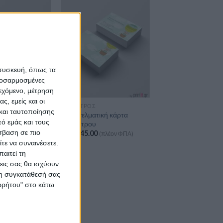
 συσκευή, όπως τα
προσαρμοσμένες
ιεχόμενο, μέτρηση
ς, εμείς και οι
ΠΑΙΔΊΑΤΡΟΣ
και ταυτοποίησης
 επαγγελματική
Επαγγελματική κάρτα
ό εμάς και τους
παιδίατρου
σβαση σε πιο
Από
€
45.00
(πλέον ΦΠΑ)
(πλέον ΦΠΑ)
τε να συναινέσετε.
αιτεί τη
εις σας θα ισχύουν
 τη συγκατάθεσή σας
ορρήτου" στο κάτω