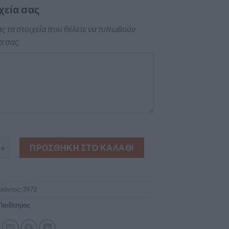
χεία σας
ς τα στοιχεία που θέλετε να τυπωθούν
α σας
τική κάρτα για παιδίατρο ποσότητα
ΠΡΟΣΘΉΚΗ ΣΤΟ ΚΑΛΆΘΙ
ϊόντος:
3972
Παιδίατρος