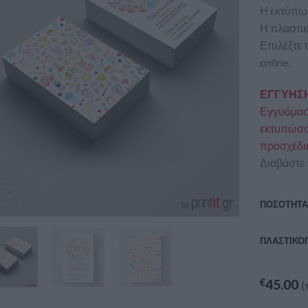
Η εκτύπωσ
Η πλαστικ
Επιλέξτε 
online.
ΕΓΓΥΗΣΗ
Εγγυόμαστ
εκτυπώσου
προσχέδι
Διαβάστε 
ΠΟΣΟΤΗΤ
ΠΛΑΣΤΙΚΟ
€
45.00
(