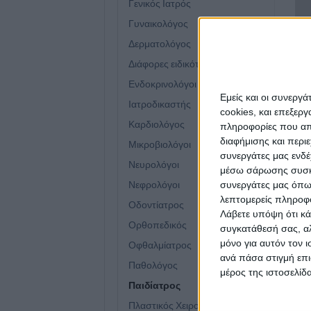
Γενικός Ιατρός
Γυναικολόγος
Δερματολόγος
Διάφορες ειδικότητες
Ενδοκρινολόγοι
Εμείς και οι συνεργ
Ιατροδικαστής
cookies, και επεξε
Καρδιολόγος
πληροφορίες που απο
διαφήμισης και περι
Μικροβιολόγοι
ΠΑΙΔΊΑΤΡΟΣ
ΠΑΙΔΊΑΤΡΟΣ
ΠΑΙ
συνεργάτες μας ενδέ
Επαγγελματική κάρτα
Επαγγελματική κάρτα για
Επα
Νευρολόγοι
μέσω σάρωσης συσκευ
παιδίατρος
παιδίατρο
παι
Νεφρολόγοι
συνεργάτες μας όπω
Από
€
45.00
Από
€
45.00
Απ
(πλέον ΦΠΑ)
(πλέον ΦΠΑ)
λεπτομερείς πληροφορ
Οδοντίατρος
Λάβετε υπόψη ότι κά
Ορθοπεδικός
συγκατάθεσή σας, αλ
μόνο για αυτόν τον 
Οφθαλμίατρος
ανά πάσα στιγμή επι
Παθολόγος
μέρος της ιστοσελίδα
Παιδίατρος
Πλαστικός Χειρουργός