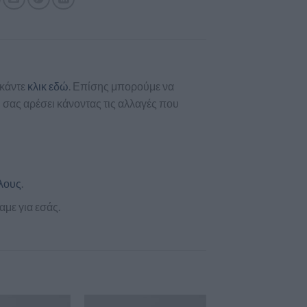
 κάντε
κλικ εδώ
. Επίσης μπορούμε να
σας αρέσει κάνοντας τις αλλαγές που
λους
.
με για εσάς.