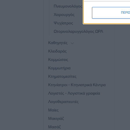
Πνευμονολόγος
ΠΕΡΙ
Χειρουργός
Ψυχίατρος
Ωτορινολαρυγγολόγος ΩΡΛ
Καθηγητές
Κλειδαράς
Κομμώσεις
Κομμωτήρια
Κτηματομεσίτες
Κτηνίατροι - Κτηνιατρικά Κέντρα
Λογιστές - Λογιστικά γραφεία
Λογοθεραπευτές
Μαίες
Μακιγιάζ
Μασάζ