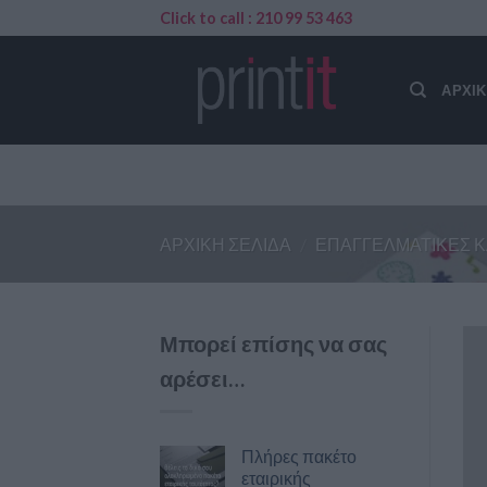
Skip
Click to call : 210 99 53 463
to
content
ΑΡΧΙ
ΑΡΧΙΚΉ ΣΕΛΊΔΑ
/
ΕΠΑΓΓΕΛΜΑΤΙΚΈΣ 
Μπορεί επίσης να σας
αρέσει…
Πλήρες πακέτο
εταιρικής