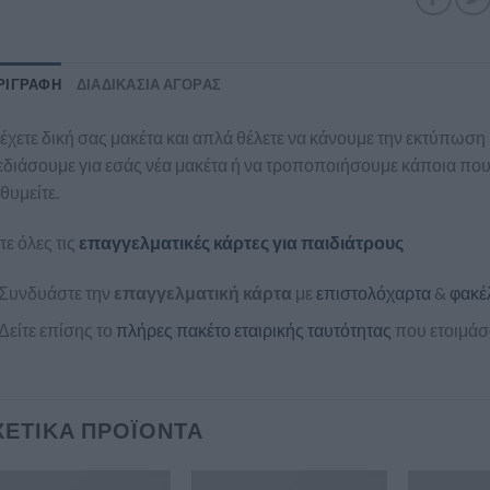
ΡΙΓΡΑΦΉ
ΔΙΑΔΙΚΑΣΊΑ ΑΓΟΡΆΣ
έχετε δική σας μακέτα και απλά θέλετε να κάνουμε την εκτύπωση
διάσουμε για εσάς νέα μακέτα ή να τροποποιήσουμε κάποια που 
θυμείτε.
τε όλες τις
επαγγελματικές κάρτες για παιδιάτρους
Συνδυάστε την
επαγγελματική κάρτα
με
επιστολόχαρτα
&
φακέ
Δείτε επίσης το
πλήρες πακέτο εταιρικής ταυτότητας
που ετοιμάσα
ΧΕΤΙΚΆ ΠΡΟΪΌΝΤΑ