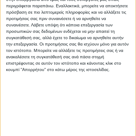
περιγράφεται παραπάνω. Εναλλακτικά, μπορείτε να αποκτήσετε
πρόσβαση σε πιο λεπτομερείς πληροφορίες και να αλλάξετε τις
προτιμήσεις σας πριν συναινέσετε ή να αρνηθείτε να
Επαγγελματική κάρτα για φωτογράφους
συναινέσετε.
Λάβετε υπόψη ότι κάποια επεξεργασία των
προσωπικών σας δεδομένων ενδέχεται να μην απαιτεί τη
συγκατάθεσή σας, αλλά έχετε το δικαίωμα να αρνηθείτε αυτήν
Από
45.00
€
(πλέον ΦΠΑ)
την επεξεργασία. Οι προτιμήσεις σας θα ισχύουν μόνο για αυτόν
τον ιστότοπο. Μπορείτε να αλλάξετε τις προτιμήσεις σας ή να
Η εκτύπωση γίνεται ψηφιακά σε χαρτί 300γρ.
ανακαλέσετε τη συγκατάθεσή σας ανά πάσα στιγμή
Η πλαστικοποίηση είναι ματ 2 όψεων.
επιστρέφοντας σε αυτόν τον ιστότοπο και κάνοντας κλικ στο
Επιλέξτε την ποσότητα που θέλετε και αγοράστε online.
κουμπί "Απορρήτου" στο κάτω μέρος της ιστοσελίδας.
ΕΓΓΥΗΣΗ ΙΚΑΝΟΠΟΙΗΣΗΣ 100%
.
Εγγυόμαστε την ικανοποίησή σας: Πριν εκτυπώσουμε
οτιδήποτε στέλνουμε να δείτε το προσχέδιο
.
Διαβάστε πιο κάτω στη Διαδικασία Αγοράς
ΕΚΚΑΘΆΡΙΣΗ
ΠΟΣΟΤΗΤΑ