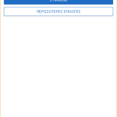
ΣΥΜΦΩΝΩ
βάπτισης
ΠΕΡΙΣΣΟΤΕΡΕΣ ΕΠΙΛΟΓΕΣ
Συνδυάστε την
επαγγελματική κάρτα
με
επιστολόχαρτα
&
φακέλους
.
Δείτε επίσης το
πλήρες πακέτο εταιρικής ταυτότητας
που
ετοιμάσαμε για εσάς.
ΣΧΕΤΙΚΆ ΠΡΟΪΌΝΤΑ