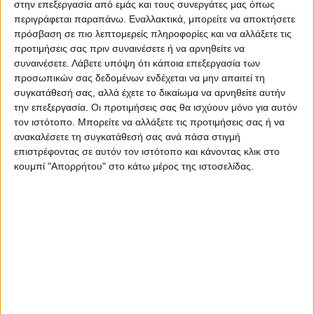
στην επεξεργασία από εμάς και τους συνεργάτες μας όπως
περιγράφεται παραπάνω. Εναλλακτικά, μπορείτε να αποκτήσετε
πρόσβαση σε πιο λεπτομερείς πληροφορίες και να αλλάξετε τις
Επαγγελματική κάρτα ειδών γάμου
προτιμήσεις σας πριν συναινέσετε ή να αρνηθείτε να
συναινέσετε.
Λάβετε υπόψη ότι κάποια επεξεργασία των
βάπτισης
προσωπικών σας δεδομένων ενδέχεται να μην απαιτεί τη
συγκατάθεσή σας, αλλά έχετε το δικαίωμα να αρνηθείτε αυτήν
την επεξεργασία. Οι προτιμήσεις σας θα ισχύουν μόνο για αυτόν
Από
45.00
€
(πλέον ΦΠΑ)
τον ιστότοπο. Μπορείτε να αλλάξετε τις προτιμήσεις σας ή να
ανακαλέσετε τη συγκατάθεσή σας ανά πάσα στιγμή
Η εκτύπωση γίνεται ψηφιακά σε χαρτί 300γρ.
επιστρέφοντας σε αυτόν τον ιστότοπο και κάνοντας κλικ στο
Η πλαστικοποίηση είναι ματ 2 όψεων.
κουμπί "Απορρήτου" στο κάτω μέρος της ιστοσελίδας.
Επιλέξτε την ποσότητα που θέλετε και αγοράστε online.
ΕΓΓΥΗΣΗ ΙΚΑΝΟΠΟΙΗΣΗΣ 100%
.
Εγγυόμαστε την ικανοποίησή σας: Πριν εκτυπώσουμε
οτιδήποτε στέλνουμε να δείτε το προσχέδιο
.
Διαβάστε πιο κάτω στη Διαδικασία Αγοράς
ΕΚΚΑΘΆΡΙΣΗ
ΠΟΣΟΤΗΤΑ