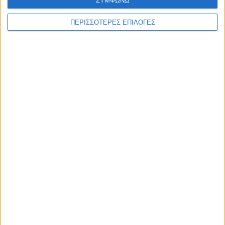
ΣΥΜΦΩΝΩ
είδη
ΠΕΡΙΣΣΟΤΕΡΕΣ ΕΠΙΛΟΓΕΣ
Συνδυάστε την
επαγγελματική κάρτα
με
επιστολόχαρτα
&
φακέλους
.
Δείτε επίσης το
πλήρες πακέτο εταιρικής ταυτότητας
που
ετοιμάσαμε για εσάς.
ΣΧΕΤΙΚΆ ΠΡΟΪΌΝΤΑ