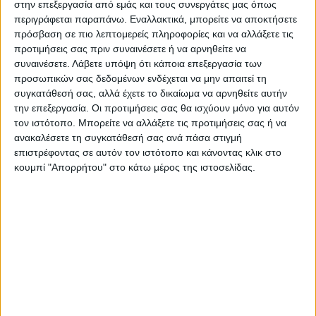
στην επεξεργασία από εμάς και τους συνεργάτες μας όπως
περιγράφεται παραπάνω. Εναλλακτικά, μπορείτε να αποκτήσετε
πρόσβαση σε πιο λεπτομερείς πληροφορίες και να αλλάξετε τις
Επαγγελματική κάρτα καταστήματος
προτιμήσεις σας πριν συναινέσετε ή να αρνηθείτε να
συναινέσετε.
Λάβετε υπόψη ότι κάποια επεξεργασία των
ορθοπεδικών
προσωπικών σας δεδομένων ενδέχεται να μην απαιτεί τη
συγκατάθεσή σας, αλλά έχετε το δικαίωμα να αρνηθείτε αυτήν
την επεξεργασία. Οι προτιμήσεις σας θα ισχύουν μόνο για αυτόν
Από
45.00
€
(πλέον ΦΠΑ)
τον ιστότοπο. Μπορείτε να αλλάξετε τις προτιμήσεις σας ή να
ανακαλέσετε τη συγκατάθεσή σας ανά πάσα στιγμή
Η εκτύπωση γίνεται ψηφιακά σε χαρτί 300γρ.
επιστρέφοντας σε αυτόν τον ιστότοπο και κάνοντας κλικ στο
Η πλαστικοποίηση είναι ματ 2 όψεων.
κουμπί "Απορρήτου" στο κάτω μέρος της ιστοσελίδας.
Επιλέξτε την ποσότητα που θέλετε και αγοράστε online.
ΕΓΓΥΗΣΗ ΙΚΑΝΟΠΟΙΗΣΗΣ 100%
.
Εγγυόμαστε την ικανοποίησή σας: Πριν εκτυπώσουμε
οτιδήποτε στέλνουμε να δείτε το προσχέδιο
.
Διαβάστε πιο κάτω στη Διαδικασία Αγοράς
ΕΚΚΑΘΆΡΙΣΗ
ΠΟΣΟΤΗΤΑ