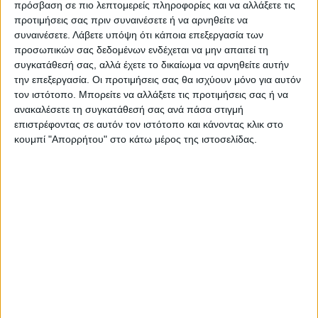
πρόσβαση σε πιο λεπτομερείς πληροφορίες και να αλλάξετε τις
προτιμήσεις σας πριν συναινέσετε ή να αρνηθείτε να
ΕΓΓΥΗΣΗ ΙΚΑΝΟΠΟΙΗΣΗΣ 100%
.
συναινέσετε.
Λάβετε υπόψη ότι κάποια επεξεργασία των
Εγγυόμαστε την ικανοποίησή σας: Πριν εκτυπώσουμε
προσωπικών σας δεδομένων ενδέχεται να μην απαιτεί τη
συγκατάθεσή σας, αλλά έχετε το δικαίωμα να αρνηθείτε αυτήν
οτιδήποτε στέλνουμε να δείτε το προσχέδιο
.
την επεξεργασία. Οι προτιμήσεις σας θα ισχύουν μόνο για αυτόν
Διαβάστε πιο κάτω στη Διαδικασία Αγοράς
τον ιστότοπο. Μπορείτε να αλλάξετε τις προτιμήσεις σας ή να
ανακαλέσετε τη συγκατάθεσή σας ανά πάσα στιγμή
ΕΚΚΑΘΆΡΙΣΗ
επιστρέφοντας σε αυτόν τον ιστότοπο και κάνοντας κλικ στο
ΠΟΣΟΤΗΤΑ
κουμπί "Απορρήτου" στο κάτω μέρος της ιστοσελίδας.
ΠΛΑΣΤΙΚΟΠΟΙΗΣΗ
€
45.00
(πλέον ΦΠΑ)
Τα στοιχεία σας
Γράψτε μας τα στοιχεία που θέλετε να τυπωθούν στην κάρτα
σας