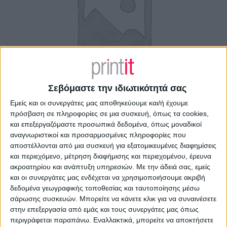
Σεβόμαστε την ιδιωτικότητά σας
Εμείς και οι συνεργάτες μας αποθηκεύουμε και/ή έχουμε
πρόσβαση σε πληροφορίες σε μια συσκευή, όπως τα cookies,
και επεξεργαζόμαστε προσωπικά δεδομένα, όπως μοναδικοί
αναγνωριστικοί και προσαρμοσμένες πληροφορίες που
αποστέλλονται από μια συσκευή για εξατομικευμένες διαφημίσεις
Επαγγελματική κάρτα κομμωτηρίου
και περιεχόμενο, μέτρηση διαφήμισης και περιεχομένου, έρευνα
ακροατηρίου και ανάπτυξη υπηρεσιών.
Με την άδειά σας, εμείς
και οι συνεργάτες μας ενδέχεται να χρησιμοποιήσουμε ακριβή
Από
45.00
€
(πλέον ΦΠΑ)
δεδομένα γεωγραφικής τοποθεσίας και ταυτοποίησης μέσω
σάρωσης συσκευών. Μπορείτε να κάνετε κλικ για να συναινέσετε
Η εκτύπωση γίνεται ψηφιακά σε χαρτί 300γρ.
στην επεξεργασία από εμάς και τους συνεργάτες μας όπως
Η πλαστικοποίηση είναι ματ 2 όψεων.
περιγράφεται παραπάνω. Εναλλακτικά, μπορείτε να αποκτήσετε
Επιλέξτε την ποσότητα που θέλετε και αγοράστε online.