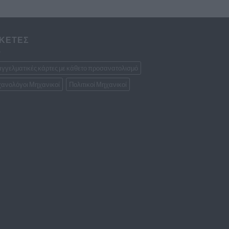
ΙΚΕΤΕΣ
γγελματικές κάρτες με κάθετο προσανατολισμό
ανολόγοι Μηχανικοί
Πολιτικοί Μηχανικοί