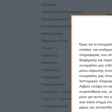
Δικηγόροι
Διοργάνωση Εκδηλώσεων
Ελαιοχρωματιστές
ΠΕ
Επιδιορθώσεις Ενδυμάτων
Αν 
Ηλεκτρολόγοι
σχε
Θέρμανση-Ψύξη
επι
Εμείς και οι συνεργ
Ιατρών
cookies, και επεξε
πληροφορίες που απο
Καθηγητές
Δεί
διαφήμισης και περι
Κλειδαράς
συνεργάτες μας ενδέ
Κομμώσεις
μέσω σάρωσης συσκευ
συνεργάτες μας όπω
Κομμωτήρια
λεπτομερείς πληροφορ
Κτηματομεσίτες
Λάβετε υπόψη ότι κά
Κτηνίατροι - Κτηνιατρικά Κέντρα
συγκατάθεσή σας, αλ
μόνο για αυτόν τον 
Σ
Λογιστές - Λογιστικά γραφεία
ανά πάσα στιγμή επι
Λογοθεραπευτές
μέρος της ιστοσελίδα