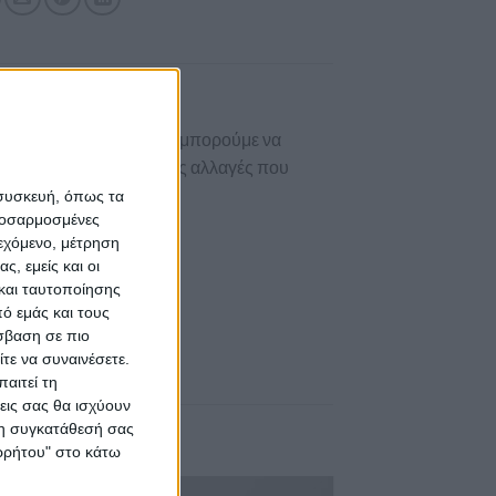
 κάντε
κλικ εδώ
. Επίσης μπορούμε να
σας αρέσει κάνοντας τις αλλαγές που
 συσκευή, όπως τα
προσαρμοσμένες
ιεχόμενο, μέτρηση
ς, εμείς και οι
και ταυτοποίησης
λους
.
ό εμάς και τους
με για εσάς.
σβαση σε πιο
τε να συναινέσετε.
αιτεί τη
εις σας θα ισχύουν
 τη συγκατάθεσή σας
ορρήτου" στο κάτω