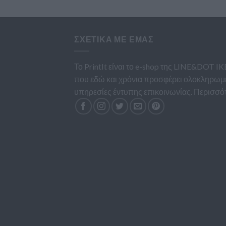
ΣΧΕΤΙΚΆ ΜΕ ΕΜΆΣ
Το PrintIt είναι το e-shop της LINE&DOT IK
που εδώ και χρόνια προσφέρει ολοκληρωμ
υπηρεσίες έντυπης επικοινωνίας.
Περισσό