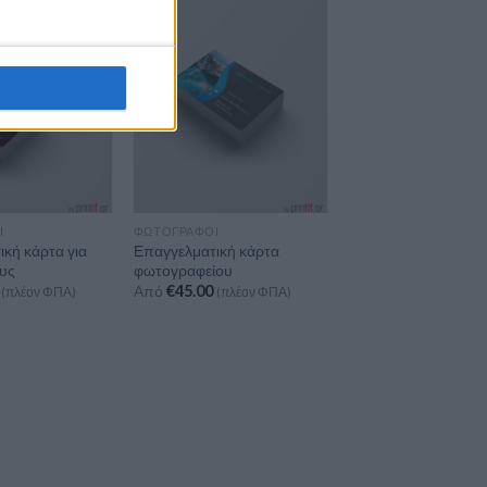
Ι
ΦΩΤΟΓΡΆΦΟΙ
κή κάρτα για
Επαγγελματική κάρτα
υς
φωτογραφείου
Από
€
45.00
(πλέον ΦΠΑ)
(πλέον ΦΠΑ)