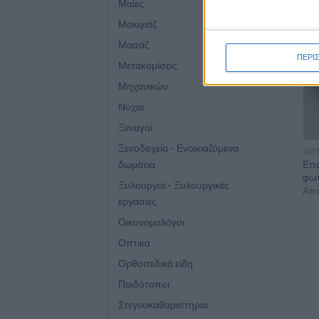
Μαίες
Μακιγιάζ
Μασάζ
ΠΕΡΙ
Μετακομίσεις
Μηχανικών
Νύχια
Ξεναγοί
Ξενοδοχεία - Ενοικιαζόμενα
ΦΩ
δωμάτια
Επα
φωτ
Ξυλουργοί - Ξυλουργικές
Απ
εργασίες
Οικονομολόγοι
Οπτικά
Ορθοπεδικά είδη
Παιδότοποι
Στεγνοκαθαριστήρια