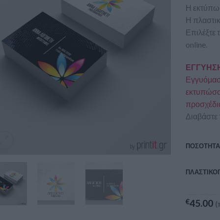
Η εκτύπωσ
Η πλαστικ
Επιλέξτε 
online.
ΕΓΓΥΗΣΗ
Εγγυόμαστ
εκτυπώσου
προσχέδι
Διαβάστε 
ΠΟΣΟΤΗΤ
ΠΛΑΣΤΙΚΟ
€
45.00
(