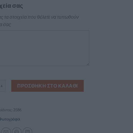
χεία σας
ς τα στοιχεία που θέλετε να τυπωθούν
α σας
ατική κάρτα φωτογράφου μόδας ποσότητα
ΠΡΟΣΘΉΚΗ ΣΤΟ ΚΑΛΆΘΙ
ϊόντος:
3586
Φωτογράφοι