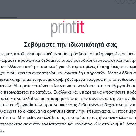
ΡΙΓΡΑΦΉ
ΔΙΑΔΙΚΑΣΊΑ ΑΓΟΡΆΣ
έχετε δική σας μακέτα και απλά θέλετε να κάνουμε την εκτύπωση
Σεβόμαστε την ιδιωτικότητά σας
διάσουμε για εσάς νέα μακέτα ή να τροποποιήσουμε κάποια που 
θυμείτε.
άτες μας αποθηκεύουμε και/ή έχουμε πρόσβαση σε πληροφορίες σε μια
ργαζόμαστε προσωπικά δεδομένα, όπως μοναδικοί αναγνωριστικοί και 
στέλλονται από μια συσκευή για εξατομικευμένες διαφημίσεις και περ
τε όλες τις
επαγγελματικές κάρτες για Φωτογράφους
εχομένου, έρευνα ακροατηρίου και ανάπτυξη υπηρεσιών.
Με την άδειά σα
χεται να χρησιμοποιήσουμε ακριβή δεδομένα γεωγραφικής τοποθεσίας 
Συνδυάστε την
επαγγελματική κάρτα
με
επιστολόχαρτα
&
φακέ
ών. Μπορείτε να κάνετε κλικ για να συναινέσετε στην επεξεργασία απ
Δείτε επίσης το
πλήρες πακέτο εταιρικής ταυτότητας
που ετοιμάσα
ς περιγράφεται παραπάνω. Εναλλακτικά, μπορείτε να αποκτήσετε πρό
ίες και να αλλάξετε τις προτιμήσεις σας πριν συναινέσετε ή να αρνηθεί
ποια επεξεργασία των προσωπικών σας δεδομένων ενδέχεται να μην απ
λά έχετε το δικαίωμα να αρνηθείτε αυτήν την επεξεργασία. Οι προτιμήσ
ιστότοπο. Μπορείτε να αλλάξετε τις προτιμήσεις σας ή να ανακαλέσετε
ΧΕΤΙΚΆ ΠΡΟΪΌΝΤΑ
στρέφοντας σε αυτόν τον ιστότοπο και κάνοντας κλικ στο κουμπί "Απ
ς.