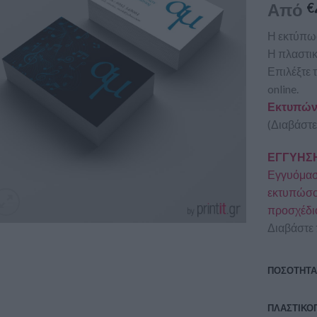
Από
€
Η εκτύπωσ
Η πλαστικ
Επιλέξτε 
online.
Εκτυπώνο
(Διαβάστε
ΕΓΓΥΗΣΗ
Εγγυόμαστ
εκτυπώσου
προσχέδι
Διαβάστε 
ΠΟΣΟΤΗΤ
ΠΛΑΣΤΙΚΟ