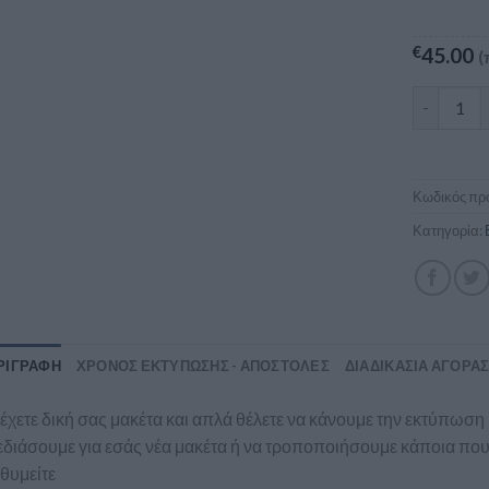
€
45.00
(
Επαγγελμα
Κωδικός προ
Κατηγορία:
ΡΙΓΡΑΦΉ
ΧΡΟΝΟΣ ΕΚΤΥΠΩΣΗΣ - ΑΠΟΣΤΟΛΕΣ
ΔΙΑΔΙΚΑΣΊΑ ΑΓΟΡΆ
έχετε δική σας μακέτα και απλά θέλετε να κάνουμε την εκτύπωση
διάσουμε για εσάς νέα μακέτα ή να τροποποιήσουμε κάποια που 
θυμείτε