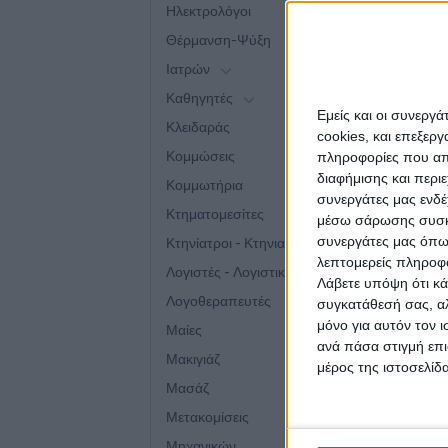
Ηλεκτρολόγοι
Θέρμανση-Ψύξη
Ιατρών
Σ
Καθηγητές
Εμείς και οι συνεργ
Κλειδαράς
cookies, και επεξε
Κομμώσεις
πληροφορίες που απο
διαφήμισης και περι
Κομμωτήρια
συνεργάτες μας ενδέ
Κτηματομεσίτες
μέσω σάρωσης συσκευ
συνεργάτες μας όπω
Κτηνίατροι - Κτηνιατρικά Κέντρα
λεπτομερείς πληροφορ
Λογιστές - Λογιστικά γραφεία
Λάβετε υπόψη ότι κά
Λογοθεραπευτές
συγκατάθεσή σας, αλ
μόνο για αυτόν τον 
Μαίες
ΕΠΑ
ανά πάσα στιγμή επι
Μακιγιάζ
Η δ
μέρος της ιστοσελίδα
κά
Μασάζ
Μετακομίσεις
Μηχανικών