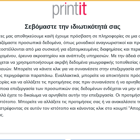
ΧΕΤΙΚΆ ΠΡΟΪΌΝΤΑ
Σεβόμαστε την ιδιωτικότητά σας
άτες μας αποθηκεύουμε και/ή έχουμε πρόσβαση σε πληροφορίες σε μια
ργαζόμαστε προσωπικά δεδομένα, όπως μοναδικοί αναγνωριστικοί και 
στέλλονται από μια συσκευή για εξατομικευμένες διαφημίσεις και περ
εχομένου, έρευνα ακροατηρίου και ανάπτυξη υπηρεσιών.
Με την άδειά σα
χεται να χρησιμοποιήσουμε ακριβή δεδομένα γεωγραφικής τοποθεσίας 
ών. Μπορείτε να κάνετε κλικ για να συναινέσετε στην επεξεργασία απ
ς περιγράφεται παραπάνω. Εναλλακτικά, μπορείτε να αποκτήσετε πρό
ίες και να αλλάξετε τις προτιμήσεις σας πριν συναινέσετε ή να αρνηθεί
ποια επεξεργασία των προσωπικών σας δεδομένων ενδέχεται να μην απ
λά έχετε το δικαίωμα να αρνηθείτε αυτήν την επεξεργασία. Οι προτιμήσ
ιστότοπο. Μπορείτε να αλλάξετε τις προτιμήσεις σας ή να ανακαλέσετε
ΓΓΕΛΜΑΤΙΚΈΣ ΚΆΡΤΕΣ
στρέφοντας σε αυτόν τον ιστότοπο και κάνοντας κλικ στο κουμπί "Απ
ική σου επαγγελματική
ς.
ρτα – ΤΥΠΩΣΕ ΤΗ