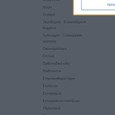
ΠΕΡΙ
Νύχια
Ξεναγοί
Ξενοδοχεία - Ενοικιαζόμενα
δωμάτια
Ξυλουργοί - Ξυλουργικές
εργασίες
Οικονομολόγοι
Οπτικά
Ορθοπεδικά είδη
Παιδότοποι
Στεγνοκαθαριστήρια
Στυλίστες
Συναγερμοί
Συνεργεία αυτοκινήτων
Υδραυλικοί