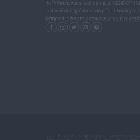
Το PrintIt είναι το e-shop της LINE&DOT IK
που εδώ και χρόνια προσφέρει ολοκληρωμ
υπηρεσίες έντυπης επικοινωνίας.
Περισσό
ABOUT
BLOG
ΕΠΙΚΟΙΝΩΝΙΑ
ΑΠΟΣΤΟΛΈΣ Μ