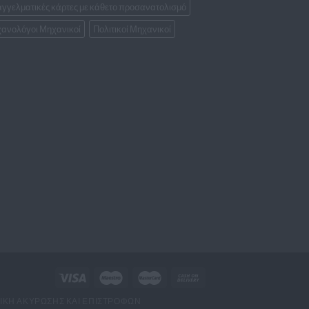
γγελματικές κάρτες με κάθετο προσανατολισμό
ανολόγοι Μηχανικοί
Πολιτικοί Μηχανικοί
ΙΚΉ ΑΚΎΡΩΣΗΣ ΚΑΙ ΕΠΙΣΤΡΟΦΏΝ