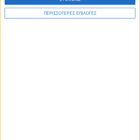
γιατρών
ΠΕΡΙΣΣΟΤΕΡΕΣ ΕΠΙΛΟΓΕΣ
Συνδυάστε την
επαγγελματική κάρτα
με
επιστολόχαρτα
&
φακέλους
.
Δείτε επίσης το
πλήρες πακέτο εταιρικής ταυτότητας
που
ετοιμάσαμε για εσάς.
ΣΧΕΤΙΚΆ ΠΡΟΪΌΝΤΑ