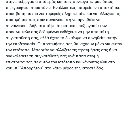
στην επεξεργασία από εμάς και τους συνεργάτες μας όπως
περιγράφεται παραπάνω. Εναλλακτικά, μπορείτε να αποκτήσετε
πρόσβαση σε πιο λεπτομερείς πληροφορίες και να αλλάξετε τις
Ιατρική κάρτα για Αλλεργιολόγο
προτιμήσεις σας πριν συναινέσετε ή να αρνηθείτε να
συναινέσετε.
Λάβετε υπόψη ότι κάποια επεξεργασία των
προσωπικών σας δεδομένων ενδέχεται να μην απαιτεί τη
Από
45.00
€
(πλέον ΦΠΑ)
συγκατάθεσή σας, αλλά έχετε το δικαίωμα να αρνηθείτε αυτήν
την επεξεργασία. Οι προτιμήσεις σας θα ισχύουν μόνο για αυτόν
Η εκτύπωση γίνεται ψηφιακά σε χαρτί 300γρ.
τον ιστότοπο. Μπορείτε να αλλάξετε τις προτιμήσεις σας ή να
Η πλαστικοποίηση είναι ματ 2 όψεων.
ανακαλέσετε τη συγκατάθεσή σας ανά πάσα στιγμή
επιστρέφοντας σε αυτόν τον ιστότοπο και κάνοντας κλικ στο
Επιλέξτε την ποσότητα που θέλετε και αγοράστε online.
κουμπί "Απορρήτου" στο κάτω μέρος της ιστοσελίδας.
ΕΓΓΥΗΣΗ ΙΚΑΝΟΠΟΙΗΣΗΣ 100%
.
Εγγυόμαστε την ικανοποίησή σας: Πριν εκτυπώσουμε
οτιδήποτε στέλνουμε να δείτε το προσχέδιο
.
Διαβάστε πιο κάτω στη Διαδικασία Αγοράς
ΕΚΚΑΘΆΡΙΣΗ
ΠΟΣΟΤΗΤΑ