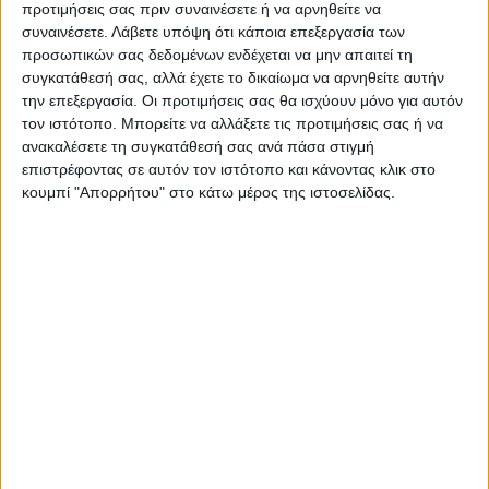
προτιμήσεις σας πριν συναινέσετε ή να αρνηθείτε να
συναινέσετε.
Λάβετε υπόψη ότι κάποια επεξεργασία των
προσωπικών σας δεδομένων ενδέχεται να μην απαιτεί τη
Ιατρική κάρτα για Πλαστικό Χειρουργό
συγκατάθεσή σας, αλλά έχετε το δικαίωμα να αρνηθείτε αυτήν
την επεξεργασία. Οι προτιμήσεις σας θα ισχύουν μόνο για αυτόν
τον ιστότοπο. Μπορείτε να αλλάξετε τις προτιμήσεις σας ή να
Από
45.00
€
(πλέον ΦΠΑ)
ανακαλέσετε τη συγκατάθεσή σας ανά πάσα στιγμή
επιστρέφοντας σε αυτόν τον ιστότοπο και κάνοντας κλικ στο
Η εκτύπωση γίνεται ψηφιακά σε χαρτί 300γρ.
κουμπί "Απορρήτου" στο κάτω μέρος της ιστοσελίδας.
Η πλαστικοποίηση είναι ματ 2 όψεων.
Επιλέξτε την ποσότητα που θέλετε και αγοράστε online.
ΕΓΓΥΗΣΗ ΙΚΑΝΟΠΟΙΗΣΗΣ 100%
.
Εγγυόμαστε την ικανοποίησή σας: Πριν εκτυπώσουμε
οτιδήποτε στέλνουμε να δείτε το προσχέδιο
.
Διαβάστε πιο κάτω στη Διαδικασία Αγοράς
ΕΚΚΑΘΆΡΙΣΗ
ΠΟΣΟΤΗΤΑ