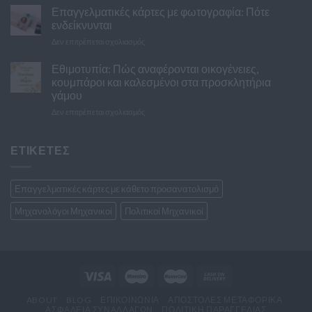
είναι
Επαγγελματικές κάρτες με φωτογραφία: Πότε
με
η
τα
ενδείκνυνται
διαφορά
προσκλητήρια
στο
Δεν επιτρέπεται σχολιασμός
ανάμεσα
του
Επαγγελματικές
σε
γάμου
κάρτες
Εθιμοτυπία: Πώς αναφέρονται οικογένειες,
ένα
με
λογότυπο
κουμπάροι και καλεσμένοι στα προσκλητήρια
φωτογραφία:
και
γάμου
Πότε
ένα
στο
Δεν επιτρέπεται σχολιασμός
ενδείκνυνται
brand
Εθιμοτυπία:
Πώς
αναφέρονται
ΕΤΙΚΕΤΕΣ
οικογένειες,
κουμπάροι
και
Επαγγελματικές κάρτες με κάθετο προσανατολισμό
καλεσμένοι
στα
Μηχανολόγοι Μηχανικοί
Πολιτικοί Μηχανικοί
προσκλητήρια
γάμου
ABOUT
BLOG
ΕΠΙΚΟΙΝΩΝΙΑ
ΑΠΟΣΤΟΛΈΣ ΜΕΤΑΦΟΡΙΚΆ
ΑΣΦΆΛΕΙΑ ΣΥΝΑΛΛΑΓΏΝ
ΠΟΛΙΤΙΚΉ ΠΑΡΑΓΓΕΛΊΑΣ