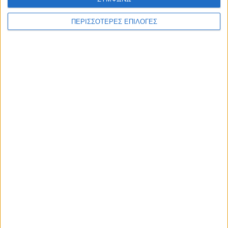
γιατρών
ΠΕΡΙΣΣΟΤΕΡΕΣ ΕΠΙΛΟΓΕΣ
Συνδυάστε την
επαγγελματική κάρτα
με
επιστολόχαρτα
&
φακέλους
.
Δείτε επίσης το
πλήρες πακέτο εταιρικής ταυτότητας
που
ετοιμάσαμε για εσάς.
ΣΧΕΤΙΚΆ ΠΡΟΪΌΝΤΑ