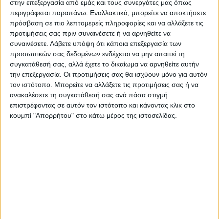
στην επεξεργασία από εμάς και τους συνεργάτες μας όπως
περιγράφεται παραπάνω. Εναλλακτικά, μπορείτε να αποκτήσετε
πρόσβαση σε πιο λεπτομερείς πληροφορίες και να αλλάξετε τις
Ιατρική κάρτα για Πνευμονολόγο
προτιμήσεις σας πριν συναινέσετε ή να αρνηθείτε να
συναινέσετε.
Λάβετε υπόψη ότι κάποια επεξεργασία των
προσωπικών σας δεδομένων ενδέχεται να μην απαιτεί τη
Από
45.00
€
(πλέον ΦΠΑ)
συγκατάθεσή σας, αλλά έχετε το δικαίωμα να αρνηθείτε αυτήν
την επεξεργασία. Οι προτιμήσεις σας θα ισχύουν μόνο για αυτόν
Η εκτύπωση γίνεται ψηφιακά σε χαρτί 300γρ.
τον ιστότοπο. Μπορείτε να αλλάξετε τις προτιμήσεις σας ή να
Η πλαστικοποίηση είναι ματ 2 όψεων.
ανακαλέσετε τη συγκατάθεσή σας ανά πάσα στιγμή
επιστρέφοντας σε αυτόν τον ιστότοπο και κάνοντας κλικ στο
Επιλέξτε την ποσότητα που θέλετε και αγοράστε online.
κουμπί "Απορρήτου" στο κάτω μέρος της ιστοσελίδας.
ΕΓΓΥΗΣΗ ΙΚΑΝΟΠΟΙΗΣΗΣ 100%
.
Εγγυόμαστε την ικανοποίησή σας: Πριν εκτυπώσουμε
οτιδήποτε στέλνουμε να δείτε το προσχέδιο
.
Διαβάστε πιο κάτω στη Διαδικασία Αγοράς
ΕΚΚΑΘΆΡΙΣΗ
ΠΟΣΟΤΗΤΑ