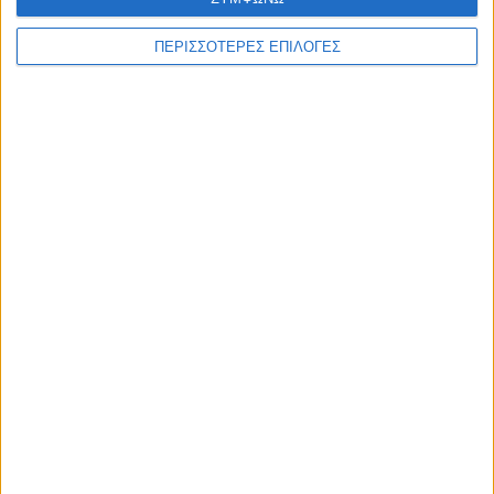
γιατρών
ΠΕΡΙΣΣΟΤΕΡΕΣ ΕΠΙΛΟΓΕΣ
Συνδυάστε την
επαγγελματική κάρτα
με
επιστολόχαρτα
&
φακέλους
.
Δείτε επίσης το
πλήρες πακέτο εταιρικής ταυτότητας
που
ετοιμάσαμε για εσάς.
ΣΧΕΤΙΚΆ ΠΡΟΪΌΝΤΑ