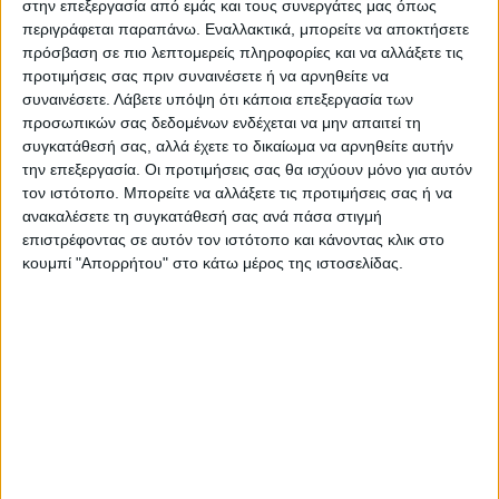
στην επεξεργασία από εμάς και τους συνεργάτες μας όπως
περιγράφεται παραπάνω. Εναλλακτικά, μπορείτε να αποκτήσετε
πρόσβαση σε πιο λεπτομερείς πληροφορίες και να αλλάξετε τις
Ιατρική κάρτα Πνευμονολόγου
προτιμήσεις σας πριν συναινέσετε ή να αρνηθείτε να
συναινέσετε.
Λάβετε υπόψη ότι κάποια επεξεργασία των
προσωπικών σας δεδομένων ενδέχεται να μην απαιτεί τη
Από
45.00
€
(πλέον ΦΠΑ)
συγκατάθεσή σας, αλλά έχετε το δικαίωμα να αρνηθείτε αυτήν
την επεξεργασία. Οι προτιμήσεις σας θα ισχύουν μόνο για αυτόν
Η εκτύπωση γίνεται ψηφιακά σε χαρτί 300γρ.
τον ιστότοπο. Μπορείτε να αλλάξετε τις προτιμήσεις σας ή να
Η πλαστικοποίηση είναι ματ 2 όψεων.
ανακαλέσετε τη συγκατάθεσή σας ανά πάσα στιγμή
επιστρέφοντας σε αυτόν τον ιστότοπο και κάνοντας κλικ στο
Επιλέξτε την ποσότητα που θέλετε και αγοράστε online.
κουμπί "Απορρήτου" στο κάτω μέρος της ιστοσελίδας.
ΕΓΓΥΗΣΗ ΙΚΑΝΟΠΟΙΗΣΗΣ 100%
.
Εγγυόμαστε την ικανοποίησή σας: Πριν εκτυπώσουμε
οτιδήποτε στέλνουμε να δείτε το προσχέδιο
.
Διαβάστε πιο κάτω στη Διαδικασία Αγοράς
ΕΚΚΑΘΆΡΙΣΗ
ΠΟΣΟΤΗΤΑ