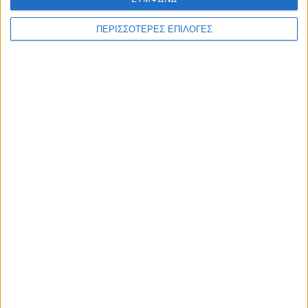
κάρτες γιατρών
ΠΕΡΙΣΣΟΤΕΡΕΣ ΕΠΙΛΟΓΕΣ
Συνδυάστε την
επαγγελματική κάρτα
με
επιστολόχαρτα
&
φακέλους
.
Δείτε επίσης το
πλήρες πακέτο εταιρικής ταυτότητας
που
ετοιμάσαμε για εσάς.
ΣΧΕΤΙΚΆ ΠΡΟΪΌΝΤΑ