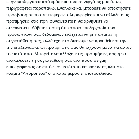
στην επεξεργασία από εμάς και τους συνεργάτες μας όπως
περιγράφεται παραπάνω. Εναλλακτικά, μπορείτε να αποκτήσετε
πρόσβαση σε πιο λεπτομερείς πληροφορίες και να αλλάξετε τις
Ιατρική κάρτα Ωτορινολαρυγγολόγου
προτιμήσεις σας πριν συναινέσετε ή να αρνηθείτε να
συναινέσετε.
Λάβετε υπόψη ότι κάποια επεξεργασία των
προσωπικών σας δεδομένων ενδέχεται να μην απαιτεί τη
Από
45.00
€
(πλέον ΦΠΑ)
συγκατάθεσή σας, αλλά έχετε το δικαίωμα να αρνηθείτε αυτήν
την επεξεργασία. Οι προτιμήσεις σας θα ισχύουν μόνο για αυτόν
Η εκτύπωση γίνεται ψηφιακά σε χαρτί 300γρ.
τον ιστότοπο. Μπορείτε να αλλάξετε τις προτιμήσεις σας ή να
Η πλαστικοποίηση είναι ματ 2 όψεων.
ανακαλέσετε τη συγκατάθεσή σας ανά πάσα στιγμή
επιστρέφοντας σε αυτόν τον ιστότοπο και κάνοντας κλικ στο
Επιλέξτε την ποσότητα που θέλετε και αγοράστε online.
κουμπί "Απορρήτου" στο κάτω μέρος της ιστοσελίδας.
ΕΓΓΥΗΣΗ ΙΚΑΝΟΠΟΙΗΣΗΣ 100%
.
Εγγυόμαστε την ικανοποίησή σας: Πριν εκτυπώσουμε
οτιδήποτε στέλνουμε να δείτε το προσχέδιο
.
Διαβάστε πιο κάτω στη Διαδικασία Αγοράς
ΕΚΚΑΘΆΡΙΣΗ
ΠΟΣΟΤΗΤΑ