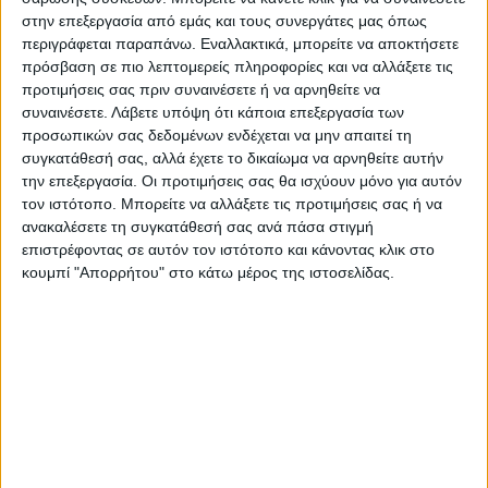
στην επεξεργασία από εμάς και τους συνεργάτες μας όπως
περιγράφεται παραπάνω. Εναλλακτικά, μπορείτε να αποκτήσετε
πρόσβαση σε πιο λεπτομερείς πληροφορίες και να αλλάξετε τις
Κάρτα για μαθήματα Αγγλικής Γλώσσας
προτιμήσεις σας πριν συναινέσετε ή να αρνηθείτε να
μοντέρνα
συναινέσετε.
Λάβετε υπόψη ότι κάποια επεξεργασία των
προσωπικών σας δεδομένων ενδέχεται να μην απαιτεί τη
συγκατάθεσή σας, αλλά έχετε το δικαίωμα να αρνηθείτε αυτήν
Από
45.00
€
(πλέον ΦΠΑ)
την επεξεργασία. Οι προτιμήσεις σας θα ισχύουν μόνο για αυτόν
τον ιστότοπο. Μπορείτε να αλλάξετε τις προτιμήσεις σας ή να
Η εκτύπωση γίνεται ψηφιακά σε χαρτί 300γρ.
ανακαλέσετε τη συγκατάθεσή σας ανά πάσα στιγμή
Η πλαστικοποίηση είναι ματ 2 όψεων.
επιστρέφοντας σε αυτόν τον ιστότοπο και κάνοντας κλικ στο
Επιλέξτε την ποσότητα που θέλετε και αγοράστε online.
κουμπί "Απορρήτου" στο κάτω μέρος της ιστοσελίδας.
Εκτυπώνουμε & στέλνουμε την ΙΔΙΑ ΜΕΡΑ*
(Διαβάστε
πιο κάτω)
ΕΓΓΥΗΣΗ ΙΚΑΝΟΠΟΙΗΣΗΣ 100%
.
Εγγυόμαστε την ικανοποίησή σας: Πριν εκτυπώσουμε
οτιδήποτε στέλνουμε να δείτε το προσχέδιο
.
Διαβάστε πιο κάτω στη Διαδικασία Αγοράς