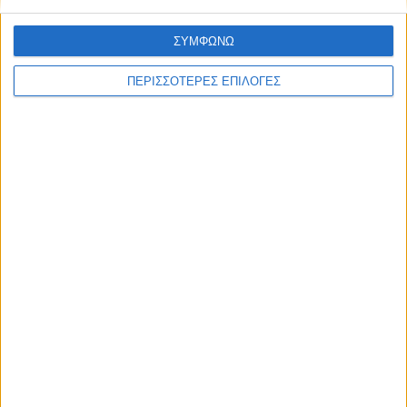
κάποια που σας αρέσει κάνοντας τις αλλαγές που
επιθυμείτε.
ΣΥΜΦΩΝΩ
Δείτε όλες τις
επαγγελματικές κάρτες για καθηγητές
ΠΕΡΙΣΣΟΤΕΡΕΣ ΕΠΙΛΟΓΕΣ
αγγλικών
Συνδυάστε την
επαγγελματική κάρτα
με
επιστολόχαρτα
&
φακέλους
.
Δείτε επίσης το
πλήρες πακέτο εταιρικής ταυτότητας
που
ετοιμάσαμε για εσάς.
ΣΧΕΤΙΚΆ ΠΡΟΪΌΝΤΑ