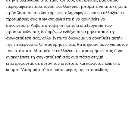
στην επεξεργασία από εμάς και τους συνεργάτες μας όπως
περιγράφεται παραπάνω. Εναλλακτικά, μπορείτε να αποκτήσετε
πρόσβαση σε πιο λεπτομερείς πληροφορίες και να αλλάξετε τις
προτιμήσεις σας πριν συναινέσετε ή να αρνηθείτε να
Επαγγελματική κάρτα για φαρμακείο
συναινέσετε.
Λάβετε υπόψη ότι κάποια επεξεργασία των
προσωπικών σας δεδομένων ενδέχεται να μην απαιτεί τη
Από
45.00
€
συγκατάθεσή σας, αλλά έχετε το δικαίωμα να αρνηθείτε αυτήν
(πλέον ΦΠΑ)
την επεξεργασία. Οι προτιμήσεις σας θα ισχύουν μόνο για αυτόν
Η εκτύπωση γίνεται ψηφιακά σε χαρτί 300γρ.
τον ιστότοπο. Μπορείτε να αλλάξετε τις προτιμήσεις σας ή να
ανακαλέσετε τη συγκατάθεσή σας ανά πάσα στιγμή
Η πλαστικοποίηση είναι ματ 2 όψεων.
επιστρέφοντας σε αυτόν τον ιστότοπο και κάνοντας κλικ στο
Επιλέξτε την ποσότητα που θέλετε και αγοράστε online.
κουμπί "Απορρήτου" στο κάτω μέρος της ιστοσελίδας.
ΕΓΓΥΗΣΗ ΙΚΑΝΟΠΟΙΗΣΗΣ 100%
.
Εγγυόμαστε την ικανοποίησή σας: Πριν εκτυπώσουμε
οτιδήποτε στέλνουμε να δείτε το προσχέδιο
.
Διαβάστε πιο κάτω στη Διαδικασία Αγοράς
ΕΚΚΑΘΆΡΙΣΗ
ΠΟΣΟΤΗΤΑ