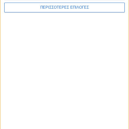
Συνδυάστε την
επαγγελματική κάρτα
με
επιστολόχαρτα
ΠΕΡΙΣΣΟΤΕΡΕΣ ΕΠΙΛΟΓΕΣ
&
φακέλους
.
Δείτε επίσης το
πλήρες πακέτο εταιρικής ταυτότητας
που
ετοιμάσαμε για εσάς.
ΣΧΕΤΙΚΆ ΠΡΟΪΌΝΤΑ