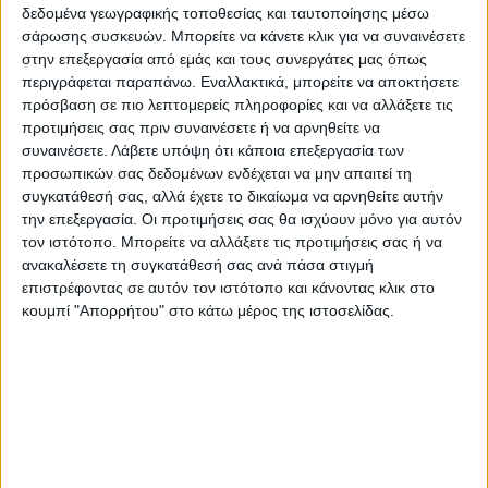
δεδομένα γεωγραφικής τοποθεσίας και ταυτοποίησης μέσω
σάρωσης συσκευών. Μπορείτε να κάνετε κλικ για να συναινέσετε
στην επεξεργασία από εμάς και τους συνεργάτες μας όπως
περιγράφεται παραπάνω. Εναλλακτικά, μπορείτε να αποκτήσετε
πρόσβαση σε πιο λεπτομερείς πληροφορίες και να αλλάξετε τις
προτιμήσεις σας πριν συναινέσετε ή να αρνηθείτε να
συναινέσετε.
Λάβετε υπόψη ότι κάποια επεξεργασία των
προσωπικών σας δεδομένων ενδέχεται να μην απαιτεί τη
συγκατάθεσή σας, αλλά έχετε το δικαίωμα να αρνηθείτε αυτήν
την επεξεργασία. Οι προτιμήσεις σας θα ισχύουν μόνο για αυτόν
τον ιστότοπο. Μπορείτε να αλλάξετε τις προτιμήσεις σας ή να
ανακαλέσετε τη συγκατάθεσή σας ανά πάσα στιγμή
ΜΑΚΙΓΙΆΖ
Επαγγελματική κάρτα beauty expert με μοντέρνο και κομψό design
επιστρέφοντας σε αυτόν τον ιστότοπο και κάνοντας κλικ στο
Από
€
45.00
(πλέον ΦΠΑ)
κουμπί "Απορρήτου" στο κάτω μέρος της ιστοσελίδας.