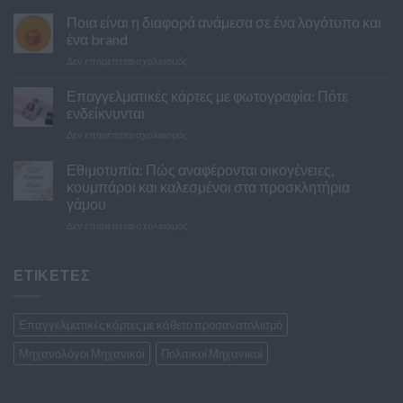
10
λάθη
Ποια είναι η διαφορά ανάμεσα σε ένα λογότυπο και
που
ένα brand
κάνουν
στο
Δεν επιτρέπεται σχολιασμός
τα
Ποια
ζευγάρια
είναι
Επαγγελματικές κάρτες με φωτογραφία: Πότε
με
η
τα
ενδείκνυνται
διαφορά
προσκλητήρια
στο
Δεν επιτρέπεται σχολιασμός
ανάμεσα
του
Επαγγελματικές
σε
γάμου
κάρτες
Εθιμοτυπία: Πώς αναφέρονται οικογένειες,
ένα
με
λογότυπο
κουμπάροι και καλεσμένοι στα προσκλητήρια
φωτογραφία:
και
γάμου
Πότε
ένα
στο
Δεν επιτρέπεται σχολιασμός
ενδείκνυνται
brand
Εθιμοτυπία:
Πώς
αναφέρονται
ΕΤΙΚΕΤΕΣ
οικογένειες,
κουμπάροι
και
Επαγγελματικές κάρτες με κάθετο προσανατολισμό
καλεσμένοι
στα
Μηχανολόγοι Μηχανικοί
Πολιτικοί Μηχανικοί
προσκλητήρια
γάμου