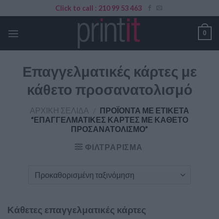
Skip
Click to call : 210 99 53 463
to
content
0
Επαγγελματικές κάρτες με
κάθετο προσανατολισμό
ΑΡΧΙΚΉ ΣΕΛΊΔΑ
/
ΠΡΟΪΌΝΤΑ ΜΕ ΕΤΙΚΈΤΑ
“ΕΠΑΓΓΕΛΜΑΤΙΚΈΣ ΚΆΡΤΕΣ ΜΕ ΚΆΘΕΤΟ
ΠΡΟΣΑΝΑΤΟΛΙΣΜΌ”
ΦΙΛΤΡΆΡΙΣΜΑ
Κάθετες επαγγελματικές κάρτες