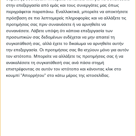
στην επεξεργασία από εμάς και τους συνεργάτες μας όπως
περιγράφεται παραπάνω. Εναλλακτικά, μπορείτε να αποκτήσετε
πρόσβαση σε πιο λεπτομερείς πληροφορίες και να αλλάξετε τις
Επαγγελματική κάρτα Γιατρού με σήμα
προτιμήσεις σας πριν συναινέσετε ή να αρνηθείτε να
συναινέσετε.
Λάβετε υπόψη ότι κάποια επεξεργασία των
προσωπικών σας δεδομένων ενδέχεται να μην απαιτεί τη
Από
45.00
€
(πλέον ΦΠΑ)
συγκατάθεσή σας, αλλά έχετε το δικαίωμα να αρνηθείτε αυτήν
την επεξεργασία. Οι προτιμήσεις σας θα ισχύουν μόνο για αυτόν
Η εκτύπωση γίνεται ψηφιακά σε χαρτί 300γρ.
τον ιστότοπο. Μπορείτε να αλλάξετε τις προτιμήσεις σας ή να
Η πλαστικοποίηση είναι ματ 2 όψεων.
ανακαλέσετε τη συγκατάθεσή σας ανά πάσα στιγμή
Επιλέξτε την ποσότητα που θέλετε και αγοράστε online.
επιστρέφοντας σε αυτόν τον ιστότοπο και κάνοντας κλικ στο
Εκτυπώνουμε & στέλνουμε την ΙΔΙΑ ΜΕΡΑ*
(Διαβάστε
κουμπί "Απορρήτου" στο κάτω μέρος της ιστοσελίδας.
πιο κάτω)
ΕΓΓΥΗΣΗ ΙΚΑΝΟΠΟΙΗΣΗΣ 100%
.
Εγγυόμαστε την ικανοποίησή σας: Πριν εκτυπώσουμε
οτιδήποτε στέλνουμε να δείτε το προσχέδιο
.
Διαβάστε πιο κάτω στη Διαδικασία Αγοράς
ΕΚΚΑΘΆΡΙΣΗ