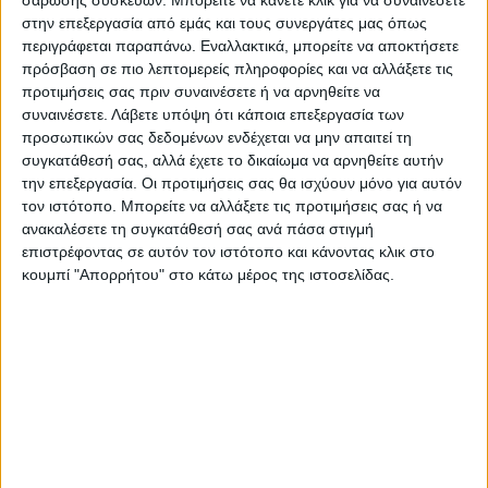
σάρωσης συσκευών. Μπορείτε να κάνετε κλικ για να συναινέσετε
στην επεξεργασία από εμάς και τους συνεργάτες μας όπως
περιγράφεται παραπάνω. Εναλλακτικά, μπορείτε να αποκτήσετε
πρόσβαση σε πιο λεπτομερείς πληροφορίες και να αλλάξετε τις
Επαγγελματική κάρτα για οδοντίατρο
προτιμήσεις σας πριν συναινέσετε ή να αρνηθείτε να
συναινέσετε.
Λάβετε υπόψη ότι κάποια επεξεργασία των
Από
45.00
€
προσωπικών σας δεδομένων ενδέχεται να μην απαιτεί τη
(πλέον ΦΠΑ)
συγκατάθεσή σας, αλλά έχετε το δικαίωμα να αρνηθείτε αυτήν
Η εκτύπωση γίνεται ψηφιακά σε χαρτί 300γρ.
την επεξεργασία. Οι προτιμήσεις σας θα ισχύουν μόνο για αυτόν
τον ιστότοπο. Μπορείτε να αλλάξετε τις προτιμήσεις σας ή να
Η πλαστικοποίηση είναι ματ 2 όψεων.
ανακαλέσετε τη συγκατάθεσή σας ανά πάσα στιγμή
Επιλέξτε την ποσότητα που θέλετε και αγοράστε online.
επιστρέφοντας σε αυτόν τον ιστότοπο και κάνοντας κλικ στο
Εκτυπώνουμε & στέλνουμε την ΙΔΙΑ ΜΕΡΑ*
(Διαβάστε
κουμπί "Απορρήτου" στο κάτω μέρος της ιστοσελίδας.
πιο κάτω)
ΕΓΓΥΗΣΗ ΙΚΑΝΟΠΟΙΗΣΗΣ 100%
.
Εγγυόμαστε την ικανοποίησή σας: Πριν εκτυπώσουμε
οτιδήποτε στέλνουμε να δείτε το προσχέδιο
.
Διαβάστε πιο κάτω στη Διαδικασία Αγοράς
ΕΚΚΑΘΆΡΙΣΗ