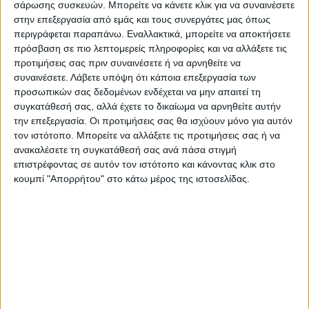
σάρωσης συσκευών. Μπορείτε να κάνετε κλικ για να συναινέσετε
στην επεξεργασία από εμάς και τους συνεργάτες μας όπως
περιγράφεται παραπάνω. Εναλλακτικά, μπορείτε να αποκτήσετε
Επαγγελματική κάρτα καθηγητή
πρόσβαση σε πιο λεπτομερείς πληροφορίες και να αλλάξετε τις
προτιμήσεις σας πριν συναινέσετε ή να αρνηθείτε να
αγγλικών
συναινέσετε.
Λάβετε υπόψη ότι κάποια επεξεργασία των
προσωπικών σας δεδομένων ενδέχεται να μην απαιτεί τη
Από
45.00
συγκατάθεσή σας, αλλά έχετε το δικαίωμα να αρνηθείτε αυτήν
€
(πλέον ΦΠΑ)
την επεξεργασία. Οι προτιμήσεις σας θα ισχύουν μόνο για αυτόν
Η εκτύπωση γίνεται ψηφιακά σε χαρτί 300γρ.
τον ιστότοπο. Μπορείτε να αλλάξετε τις προτιμήσεις σας ή να
ανακαλέσετε τη συγκατάθεσή σας ανά πάσα στιγμή
Η πλαστικοποίηση είναι ματ 2 όψεων.
επιστρέφοντας σε αυτόν τον ιστότοπο και κάνοντας κλικ στο
Επιλέξτε την ποσότητα που θέλετε και αγοράστε online.
κουμπί "Απορρήτου" στο κάτω μέρος της ιστοσελίδας.
Εκτυπώνουμε & στέλνουμε την ΙΔΙΑ ΜΕΡΑ*
(Διαβάστε
πιο κάτω)
ΕΓΓΥΗΣΗ ΙΚΑΝΟΠΟΙΗΣΗΣ 100%
.
Εγγυόμαστε την ικανοποίησή σας: Πριν εκτυπώσουμε
οτιδήποτε στέλνουμε να δείτε το προσχέδιο
.
Διαβάστε πιο κάτω στη Διαδικασία Αγοράς