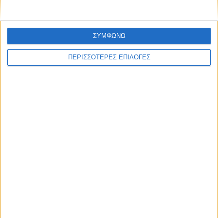
σχεδιάσουμε για εσάς νέα μακέτα ή να τροποποιήσουμε
κάποια που σας αρέσει κάνοντας τις αλλαγές που
επιθυμείτε.
ΣΥΜΦΩΝΩ
Δείτε όλες τις
επαγγελματικές κάρτες για καθηγητές
ΠΕΡΙΣΣΟΤΕΡΕΣ ΕΠΙΛΟΓΕΣ
αγγλικών
Συνδυάστε την
επαγγελματική κάρτα
με
επιστολόχαρτα
&
φακέλους
.
Δείτε επίσης το
πλήρες πακέτο εταιρικής ταυτότητας
που
ετοιμάσαμε για εσάς.
ΣΧΕΤΙΚΆ ΠΡΟΪΌΝΤΑ