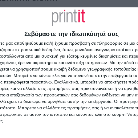
Σεβόμαστε την ιδιωτικότητά σας
άτες μας αποθηκεύουμε και/ή έχουμε πρόσβαση σε πληροφορίες σε μια
ργαζόμαστε προσωπικά δεδομένα, όπως μοναδικοί αναγνωριστικοί και 
στέλλονται από μια συσκευή για εξατομικευμένες διαφημίσεις και περ
εχομένου, έρευνα ακροατηρίου και ανάπτυξη υπηρεσιών.
Με την άδειά σα
χεται να χρησιμοποιήσουμε ακριβή δεδομένα γεωγραφικής τοποθεσίας 
ών. Μπορείτε να κάνετε κλικ για να συναινέσετε στην επεξεργασία απ
ΟΝΤΊΑΤΡΟΣ
ΟΔΟΝΤΊΑΤΡΟΣ
ΟΔΟΝΤΊΑΤΡ
ς περιγράφεται παραπάνω. Εναλλακτικά, μπορείτε να αποκτήσετε πρό
γγελματική κάρτα για
Επαγγελματική κάρτα
Επαγγελματ
ίες και να αλλάξετε τις προτιμήσεις σας πριν συναινέσετε ή να αρνηθεί
ντογιατρό
οδοντιάτρου μίας όψης
οδοντιάτρο
ποια επεξεργασία των προσωπικών σας δεδομένων ενδέχεται να μην απ
ό
€
45.00
Από
€
45.00
Από
€
45.00
(πλέον ΦΠΑ)
(πλέον ΦΠΑ)
λά έχετε το δικαίωμα να αρνηθείτε αυτήν την επεξεργασία. Οι προτιμήσ
ιστότοπο. Μπορείτε να αλλάξετε τις προτιμήσεις σας ή να ανακαλέσετε
στρέφοντας σε αυτόν τον ιστότοπο και κάνοντας κλικ στο κουμπί "Απ
ς.