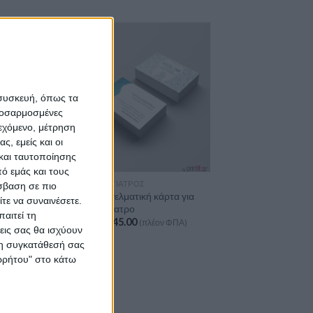
 συσκευή, όπως τα
προσαρμοσμένες
ιεχόμενο, μέτρηση
ς, εμείς και οι
και ταυτοποίησης
ό εμάς και τους
ΟΣ
ΟΔΟΝΤΊΑΤΡΟΣ
σβαση σε πιο
ική κάρτα
Επαγγελματική κάρτα για
τε να συναινέσετε.
υ
οδοντίατρο
αιτεί τη
Από
€
45.00
(πλέον ΦΠΑ)
(πλέον ΦΠΑ)
εις σας θα ισχύουν
 τη συγκατάθεσή σας
ορρήτου" στο κάτω