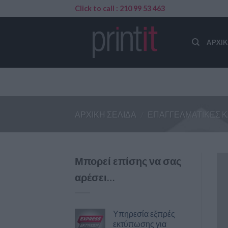
Skip
Click to call : 210 99 53 463
to
content
ΑΡΧΙ
ΑΡΧΙΚΉ ΣΕΛΊΔΑ
/
ΕΠΑΓΓΕΛΜΑΤΙΚΈΣ 
Μπορεί επίσης να σας
αρέσει…
Υπηρεσία εξπρές
εκτύπωσης για