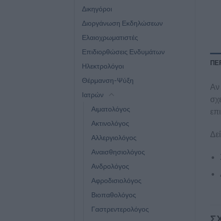
Δικηγόροι
Διοργάνωση Εκδηλώσεων
Ελαιοχρωματιστές
Επιδιορθώσεις Ενδυμάτων
ΠΕ
Ηλεκτρολόγοι
Θέρμανση-Ψύξη
Αν 
Ιατρών
σχε
Αιματολόγος
επι
Ακτινολόγος
Δεί
Αλλεργιολόγος
Αναισθησιολόγος
Ανδρολόγος
Αφροδισιολόγος
Βιοπαθολόγος
Γαστρεντερολόγος
Σ