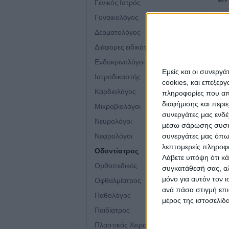
Γενικός Ιατρός
Γυναικολόγος
Δερματολόγος
Διάφορες ειδικότητες
Ενδοκρινολόγοι
Εμείς και οι συνεργ
Ιατροδικαστής
cookies, και επεξε
Καρδιολόγος
πληροφορίες που απο
διαφήμισης και περι
Μικροβιολόγοι
συνεργάτες μας ενδέ
Νευρολόγοι
μέσω σάρωσης συσκευ
ΟΔΟΝΤΊΑΤΡΟΣ
ΟΔΟΝΤΊΑΤΡΟΣ
ΟΔ
Νεφρολόγοι
συνεργάτες μας όπω
Επαγγελματική κάρτα για
Επαγγελματική κάρτα για
Επα
λεπτομερείς πληροφορ
Οδοντίατρος
χειρουργό οδοντίατρο
οδοντιατρική κλινική
οδο
Λάβετε υπόψη ότι κά
Από
€
45.00
Από
€
45.00
Απ
(πλέον ΦΠΑ)
(πλέον ΦΠΑ)
Ορθοπεδικός
συγκατάθεσή σας, αλ
μόνο για αυτόν τον 
Οφθαλμίατρος
ανά πάσα στιγμή επι
Παθολόγος
μέρος της ιστοσελίδα
Παιδίατρος
Πλαστικός Χειρουργός