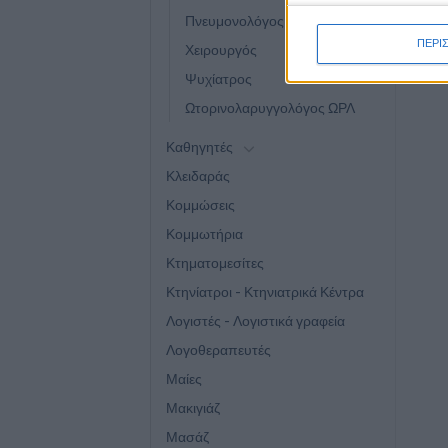
Πνευμονολόγος
ΠΕΡΙ
Χειρουργός
Ψυχίατρος
Ωτορινολαρυγγολόγος ΩΡΛ
Καθηγητές
Κλειδαράς
Κομμώσεις
Κομμωτήρια
Κτηματομεσίτες
Κτηνίατροι - Κτηνιατρικά Κέντρα
Λογιστές - Λογιστικά γραφεία
Λογοθεραπευτές
Μαίες
Μακιγιάζ
Μασάζ