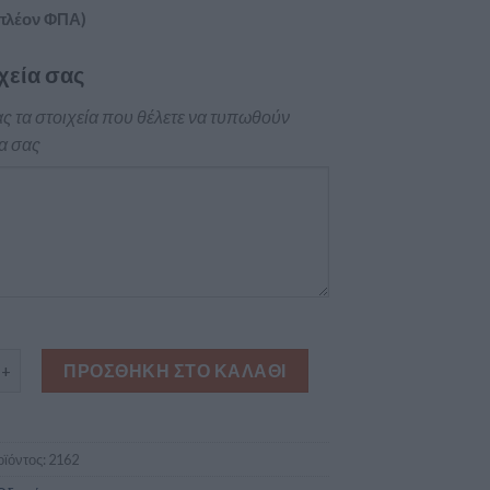
πλέον ΦΠΑ)
χεία σας
ς τα στοιχεία που θέλετε να τυπωθούν
α σας
τική κάρτα οδοντογιατρού ποσότητα
ΠΡΟΣΘΉΚΗ ΣΤΟ ΚΑΛΆΘΙ
ϊόντος:
2162