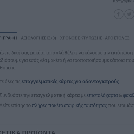
Κατηγορία:
ΡΙΓΡΑΦΉ
ΑΞΙΟΛΟΓΉΣΕΙΣ (0)
ΧΡΟΝΟΣ ΕΚΤΥΠΩΣΗΣ - ΑΠΟΣΤΟΛΕΣ
έχετε δική σας μακέτα και απλά θέλετε να κάνουμε την εκτύπωση
διάσουμε για εσάς νέα μακέτα ή να τροποποιήσουμε κάποια που 
θυμείτε.
τε όλες τις
επαγγελματικές κάρτες για οδοντογιατρούς
Συνδυάστε την
επαγγελματική κάρτα
με
επιστολόχαρτα
&
φακέ
Δείτε επίσης το
πλήρες πακέτο εταιρικής ταυτότητας
που ετοιμάσα
ΧΕΤΙΚΆ ΠΡΟΪΌΝΤΑ