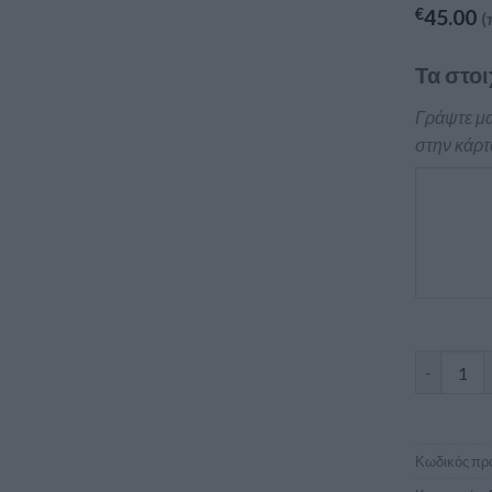
€
45.00
(
Τα στοι
Γράψτε μα
στην κάρτ
Επαγγελμα
Κωδικός προ