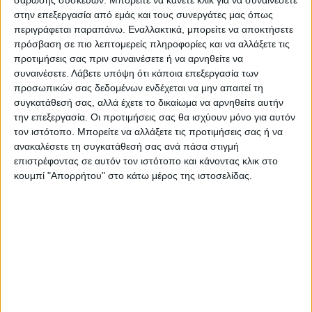
σάρωσης συσκευών. Μπορείτε να κάνετε κλικ για να συναινέσετε
στην επεξεργασία από εμάς και τους συνεργάτες μας όπως
περιγράφεται παραπάνω. Εναλλακτικά, μπορείτε να αποκτήσετε
πρόσβαση σε πιο λεπτομερείς πληροφορίες και να αλλάξετε τις
Κάρτα για ιδιαίτερα μαθήματα Ιταλικών
προτιμήσεις σας πριν συναινέσετε ή να αρνηθείτε να
συναινέσετε.
Λάβετε υπόψη ότι κάποια επεξεργασία των
Από
45.00
€
προσωπικών σας δεδομένων ενδέχεται να μην απαιτεί τη
(πλέον ΦΠΑ)
συγκατάθεσή σας, αλλά έχετε το δικαίωμα να αρνηθείτε αυτήν
Η εκτύπωση γίνεται ψηφιακά σε χαρτί 300γρ.
την επεξεργασία. Οι προτιμήσεις σας θα ισχύουν μόνο για αυτόν
τον ιστότοπο. Μπορείτε να αλλάξετε τις προτιμήσεις σας ή να
Η πλαστικοποίηση είναι ματ 2 όψεων.
ανακαλέσετε τη συγκατάθεσή σας ανά πάσα στιγμή
Επιλέξτε την ποσότητα που θέλετε και αγοράστε online.
επιστρέφοντας σε αυτόν τον ιστότοπο και κάνοντας κλικ στο
Εκτυπώνουμε & στέλνουμε την ΙΔΙΑ ΜΕΡΑ*
(Διαβάστε
κουμπί "Απορρήτου" στο κάτω μέρος της ιστοσελίδας.
πιο κάτω)
ΕΓΓΥΗΣΗ ΙΚΑΝΟΠΟΙΗΣΗΣ 100%
.
Εγγυόμαστε την ικανοποίησή σας: Πριν εκτυπώσουμε
οτιδήποτε στέλνουμε να δείτε το προσχέδιο
.
Διαβάστε πιο κάτω στη Διαδικασία Αγοράς
ΕΚΚΑΘΆΡΙΣΗ