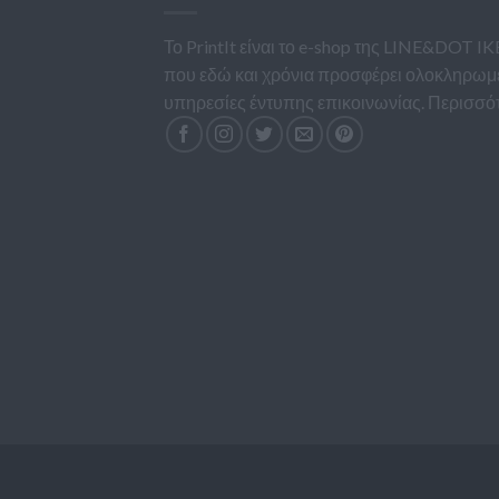
Το PrintIt είναι το e-shop της LINE&DOT IK
που εδώ και χρόνια προσφέρει ολοκληρωμ
υπηρεσίες έντυπης επικοινωνίας.
Περισσό