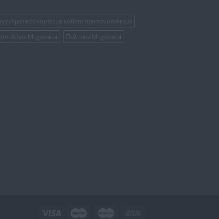
γγελματικές κάρτες με κάθετο προσανατολισμό
ανολόγοι Μηχανικοί
Πολιτικοί Μηχανικοί