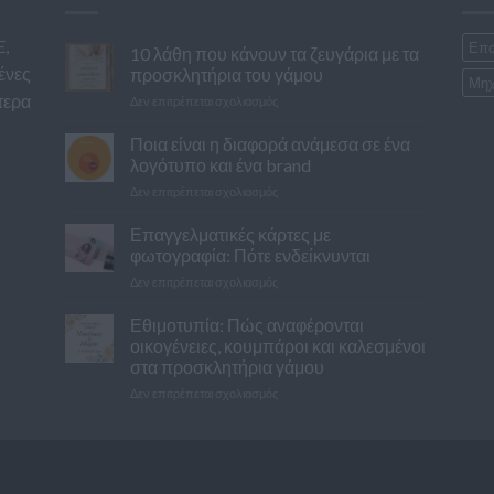
E,
Επα
10 λάθη που κάνουν τα ζευγάρια με τα
ένες
προσκλητήρια του γάμου
Μηχ
τερα
στο
Δεν επιτρέπεται σχολιασμός
10
λάθη
Ποια είναι η διαφορά ανάμεσα σε ένα
που
λογότυπο και ένα brand
κάνουν
στο
Δεν επιτρέπεται σχολιασμός
τα
Ποια
ζευγάρια
είναι
Επαγγελματικές κάρτες με
με
η
τα
φωτογραφία: Πότε ενδείκνυνται
διαφορά
προσκλητήρια
στο
Δεν επιτρέπεται σχολιασμός
ανάμεσα
του
Επαγγελματικές
σε
γάμου
κάρτες
Εθιμοτυπία: Πώς αναφέρονται
ένα
με
λογότυπο
οικογένειες, κουμπάροι και καλεσμένοι
φωτογραφία:
και
στα προσκλητήρια γάμου
Πότε
ένα
στο
Δεν επιτρέπεται σχολιασμός
ενδείκνυνται
brand
Εθιμοτυπία:
Πώς
αναφέρονται
οικογένειες,
κουμπάροι