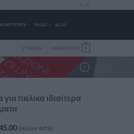
ΚΉ ΤΑΥΤΌΤΗΤΑ
PAGES
BLOG
0
ΣΎΝΔΕΣΗ
ΚΑΛΆΘΙ /
€
0.00
 για Ιταλικά ιδιαίτερα
ματα
45.00
(πλέον ΦΠΑ)