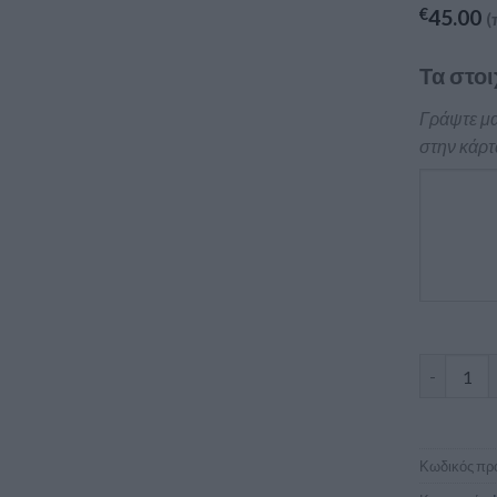
€
45.00
(
Τα στοι
Γράψτε μα
στην κάρτ
Κάρτα για
Κωδικός προ