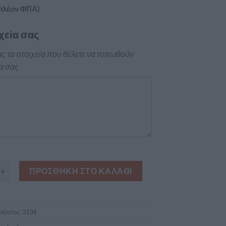
πλέον ΦΠΑ)
χεία σας
ς τα στοιχεία που θέλετε να τυπωθούν
α σας
 Ιταλικά ιδιαίτερα μαθήματα ποσότητα
ΠΡΟΣΘΉΚΗ ΣΤΟ ΚΑΛΆΘΙ
ϊόντος:
3104