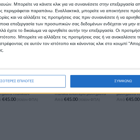
ών. Μπορείτε να κάνετε κλικ για να συναινέσετε στην επεξεργασία απ
ς περιγράφεται παραπάνω. Εναλλακτικά, μπορείτε να αποκτήσετε πρό
ίες και να αλλάξετε τις προτιμήσεις σας πριν συναινέσετε ή να αρνηθεί
ποια επεξεργασία των προσωπικών σας δεδομένων ενδέχεται να μην απ
λά έχετε το δικαίωμα να αρνηθείτε αυτήν την επεξεργασία. Οι προτιμήσ
ιστότοπο. Μπορείτε να αλλάξετε τις προτιμήσεις σας ή να ανακαλέσετε
στρέφοντας σε αυτόν τον ιστότοπο και κάνοντας κλικ στο κουμπί "Απ
ς.
ΣΣΟΤΕΡΕΣ ΕΠΙΛΟΓΕΣ
ΣΥΜΦΩΝΩ
ΛΙΚΏΝ
ΙΤΑΛΙΚΏΝ
ΙΤΑΛΙΚΏΝ
τα για ιδιαίτερα
Επαγγελματική Κάρτα για
Κάρτα για ιδ
ήματα Ιταλικών
Ιταλικά ιδιαίτερα μαθήματα
μαθήματα Ι
ό
€
45.00
Από
€
45.00
Από
€
45.00
(πλέον ΦΠΑ)
(πλέον ΦΠΑ)