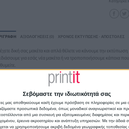
Κατηγορία:
ΡΙΓΡΑΦΉ
ΑΞΙΟΛΟΓΉΣΕΙΣ (0)
ΧΡΟΝΟΣ ΕΚΤΥΠΩΣΗΣ - ΑΠΟΣΤΟΛΕΣ
έχετε δική σας μακέτα και απλά θέλετε να κάνουμε την εκτύπωση
διάσουμε για εσάς νέα μακέτα ή να τροποποιήσουμε κάποια που 
θυμείτε.
τε όλες τις
επαγγελματικές κάρτες καθηγητών Ιταλικών
Συνδυάστε την
επαγγελματική κάρτα
με
επιστολόχαρτα
&
φακέ
Σεβόμαστε την ιδιωτικότητά σας
Δείτε επίσης το
πλήρες πακέτο εταιρικής ταυτότητας
που ετοιμάσα
άτες μας αποθηκεύουμε και/ή έχουμε πρόσβαση σε πληροφορίες σε μια
ργαζόμαστε προσωπικά δεδομένα, όπως μοναδικοί αναγνωριστικοί και 
στέλλονται από μια συσκευή για εξατομικευμένες διαφημίσεις και περ
εχομένου, έρευνα ακροατηρίου και ανάπτυξη υπηρεσιών.
Με την άδειά σα
ΧΕΤΙΚΆ ΠΡΟΪΌΝΤΑ
χεται να χρησιμοποιήσουμε ακριβή δεδομένα γεωγραφικής τοποθεσίας 