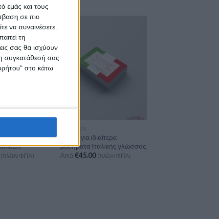
ό εμάς και τους
σβαση σε πιο
τε να συναινέσετε.
αιτεί τη
εις σας θα ισχύουν
 τη συγκατάθεσή σας
ορρήτου" στο κάτω
ΙΤΑΛΙΚΏΝ
ιαίτερα
Κάρτα για ιδιαίτερα
ταλικών
μαθήματα Ιταλικής γλώσσας
Από
€
45.00
(πλέον ΦΠΑ)
(πλέον ΦΠΑ)