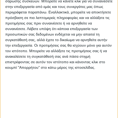
σάρωσης συσκευών. Μπορείτε να κάνετε κλικ για να συναινέσετε
στην επεξεργασία από εμάς και τους συνεργάτες μας όπως
περιγράφεται παραπάνω. Εναλλακτικά, μπορείτε να αποκτήσετε
Κάρτα καθηγήτριας αγγλικών για
πρόσβαση σε πιο λεπτομερείς πληροφορίες και να αλλάξετε τις
προτιμήσεις σας πριν συναινέσετε ή να αρνηθείτε να
ιδιαίτερα μαθήματα
συναινέσετε.
Λάβετε υπόψη ότι κάποια επεξεργασία των
προσωπικών σας δεδομένων ενδέχεται να μην απαιτεί τη
συγκατάθεσή σας, αλλά έχετε το δικαίωμα να αρνηθείτε αυτήν
Από
45.00
€
(πλέον ΦΠΑ)
την επεξεργασία. Οι προτιμήσεις σας θα ισχύουν μόνο για αυτόν
τον ιστότοπο. Μπορείτε να αλλάξετε τις προτιμήσεις σας ή να
Η εκτύπωση γίνεται ψηφιακά σε χαρτί 300γρ.
ανακαλέσετε τη συγκατάθεσή σας ανά πάσα στιγμή
Η πλαστικοποίηση είναι ματ 2 όψεων.
επιστρέφοντας σε αυτόν τον ιστότοπο και κάνοντας κλικ στο
Επιλέξτε την ποσότητα που θέλετε και αγοράστε online.
κουμπί "Απορρήτου" στο κάτω μέρος της ιστοσελίδας.
Εκτυπώνουμε & στέλνουμε την ΙΔΙΑ ΜΕΡΑ*
(Διαβάστε
πιο κάτω)
ΕΓΓΥΗΣΗ ΙΚΑΝΟΠΟΙΗΣΗΣ 100%
.
Εγγυόμαστε την ικανοποίησή σας: Πριν εκτυπώσουμε
οτιδήποτε στέλνουμε να δείτε το προσχέδιο
.
Διαβάστε πιο κάτω στη Διαδικασία Αγοράς