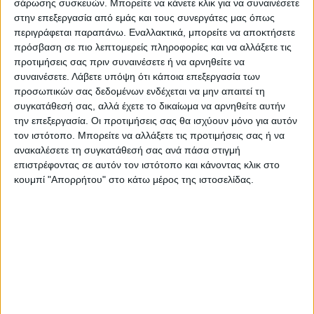
σάρωσης συσκευών. Μπορείτε να κάνετε κλικ για να συναινέσετε
στην επεξεργασία από εμάς και τους συνεργάτες μας όπως
περιγράφεται παραπάνω. Εναλλακτικά, μπορείτε να αποκτήσετε
Επαγγελματική κάρτα για ιδιαίτερα
πρόσβαση σε πιο λεπτομερείς πληροφορίες και να αλλάξετε τις
προτιμήσεις σας πριν συναινέσετε ή να αρνηθείτε να
μαθήματα Γαλλικής γλώσσας
συναινέσετε.
Λάβετε υπόψη ότι κάποια επεξεργασία των
προσωπικών σας δεδομένων ενδέχεται να μην απαιτεί τη
συγκατάθεσή σας, αλλά έχετε το δικαίωμα να αρνηθείτε αυτήν
Από
45.00
€
(πλέον ΦΠΑ)
την επεξεργασία. Οι προτιμήσεις σας θα ισχύουν μόνο για αυτόν
τον ιστότοπο. Μπορείτε να αλλάξετε τις προτιμήσεις σας ή να
Η εκτύπωση γίνεται ψηφιακά σε χαρτί 300γρ.
ανακαλέσετε τη συγκατάθεσή σας ανά πάσα στιγμή
Η πλαστικοποίηση είναι ματ 2 όψεων.
επιστρέφοντας σε αυτόν τον ιστότοπο και κάνοντας κλικ στο
Επιλέξτε την ποσότητα που θέλετε και αγοράστε online.
κουμπί "Απορρήτου" στο κάτω μέρος της ιστοσελίδας.
Εκτυπώνουμε & στέλνουμε την ΙΔΙΑ ΜΕΡΑ*
(Διαβάστε
πιο κάτω)
ΕΓΓΥΗΣΗ ΙΚΑΝΟΠΟΙΗΣΗΣ 100%
.
Εγγυόμαστε την ικανοποίησή σας: Πριν εκτυπώσουμε
οτιδήποτε στέλνουμε να δείτε το προσχέδιο
.
Διαβάστε πιο κάτω στη Διαδικασία Αγοράς