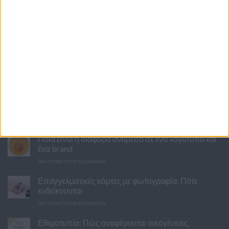
Το PrintIt είναι το e-shop της LINE&DOT IKE, που εδώ και
χρόνια προσφέρει ολοκληρωμένες υπηρεσίες έντυπης
επικοινωνίας.
Περισσότερα
ΤΑ ΝΕΑ ΜΑΣ
10 λάθη που κάνουν τα ζευγάρια με τα
προσκλητήρια του γάμου
στο
Δεν επιτρέπεται σχολιασμός
10
λάθη
Ποια είναι η διαφορά ανάμεσα σε ένα λογότυπο και
που
ένα brand
κάνουν
στο
Δεν επιτρέπεται σχολιασμός
τα
Ποια
ζευγάρια
είναι
Επαγγελματικές κάρτες με φωτογραφία: Πότε
με
η
τα
ενδείκνυνται
διαφορά
προσκλητήρια
στο
Δεν επιτρέπεται σχολιασμός
ανάμεσα
του
Επαγγελματικές
σε
γάμου
κάρτες
Εθιμοτυπία: Πώς αναφέρονται οικογένειες,
ένα
με