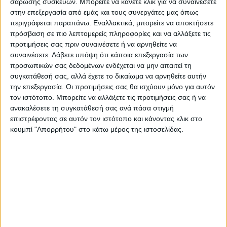
σάρωσης συσκευών. Μπορείτε να κάνετε κλικ για να συναινέσετε
Προσκλήσεις γάμου
στην επεξεργασία από εμάς και τους συνεργάτες μας όπως
περιγράφεται παραπάνω. Εναλλακτικά, μπορείτε να αποκτήσετε
πρόσβαση σε πιο λεπτομερείς πληροφορίες και να αλλάξετε τις
30.00
€
(πλέον ΦΠΑ)
προτιμήσεις σας πριν συναινέσετε ή να αρνηθείτε να
συναινέσετε.
Λάβετε υπόψη ότι κάποια επεξεργασία των
Η εκτύπωση γίνεται ψηφιακά σε δύο τύπους χαρτιού.
προσωπικών σας δεδομένων ενδέχεται να μην απαιτεί τη
Επίλεξε τον τύπο του χαρτιού και την ποσότητα που θέλεις
συγκατάθεσή σας, αλλά έχετε το δικαίωμα να αρνηθείτε αυτήν
και αγόρασε online.
την επεξεργασία. Οι προτιμήσεις σας θα ισχύουν μόνο για αυτόν
τον ιστότοπο. Μπορείτε να αλλάξετε τις προτιμήσεις σας ή να
ΕΓΓΥΗΣΗ ΙΚΑΝΟΠΟΙΗΣΗΣ 100%
.
ανακαλέσετε τη συγκατάθεσή σας ανά πάσα στιγμή
επιστρέφοντας σε αυτόν τον ιστότοπο και κάνοντας κλικ στο
Εγγυόμαστε την ικανοποίησή σας: Πριν εκτυπώσουμε
κουμπί "Απορρήτου" στο κάτω μέρος της ιστοσελίδας.
οτιδήποτε στέλνουμε να δείτε το προσχέδιο
.
Διαβάστε πιο κάτω στη Διαδικασία Αγοράς
ΕΚΚΑΘΆΡΙΣΗ
ΧΑΡΤΙ
Ποσότητα