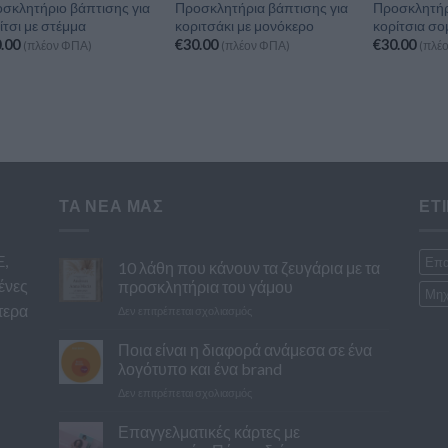
σκλητήριο βάπτισης για
Προσκλητήρια βάπτισης για
Προσκλητήρ
ίτσι με στέμμα
κοριτσάκι με μονόκερο
κορίτσια σο
.00
€
30.00
€
30.00
(πλέον ΦΠΑ)
(πλέον ΦΠΑ)
(πλέ
ΤΑ ΝΕΑ ΜΑΣ
ΕΤ
E,
Επα
10 λάθη που κάνουν τα ζευγάρια με τα
ένες
προσκλητήρια του γάμου
Μηχ
τερα
στο
Δεν επιτρέπεται σχολιασμός
10
λάθη
Ποια είναι η διαφορά ανάμεσα σε ένα
που
λογότυπο και ένα brand
κάνουν
στο
Δεν επιτρέπεται σχολιασμός
τα
Ποια
ζευγάρια
είναι
Επαγγελματικές κάρτες με
με
η
τα