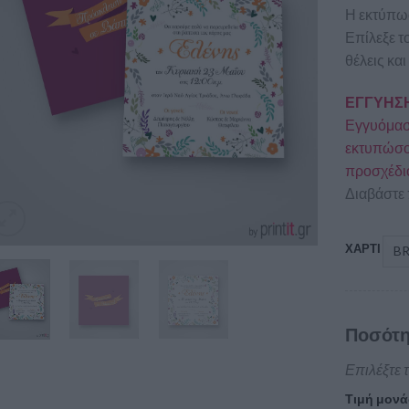
Η εκτύπωσ
Επίλεξε τ
θέλεις και
ΕΓΓΥΗΣΗ
Εγγυόμαστ
εκτυπώσου
προσχέδι
Διαβάστε 
ΧΑΡΤΙ
Ποσότη
Επιλέξτε 
Τιμή μονά