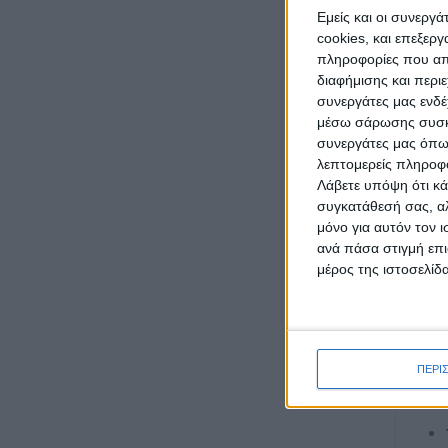
Εμείς και οι συνεργ
cookies, και επεξε
πληροφορίες που απο
διαφήμισης και περι
συνεργάτες μας ενδέ
μέσω σάρωσης συσκευ
συνεργάτες μας όπω
λεπτομερείς πληροφορ
Λάβετε υπόψη ότι κά
συγκατάθεσή σας, αλ
ΠΕ
μόνο για αυτόν τον 
ανά πάσα στιγμή επι
Πρ
μέρος της ιστοσελίδα
Στη
Βρ
ΠΕΡΙ