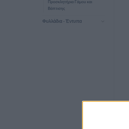
Προσκλητήρια Γάμου και
Βάπτισης
Φυλλάδια - Έντυπα