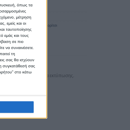
 συσκευή, όπως τα
προσαρμοσμένες
ϊόντος:
4997
ιεχόμενο, μέτρηση
ς, εμείς και οι
Προσκλητήρια βάπτισης για Κορίτσι
και ταυτοποίησης
ό εμάς και τους
σβαση σε πιο
τε να συναινέσετε.
αιτεί τη
εις σας θα ισχύουν
 τη συγκατάθεσή σας
ορρήτου" στο κάτω
 του. Κορυφαία ποιότητα εκτύπωσης.
ρνα σχέδια.
 στο χώρο σου