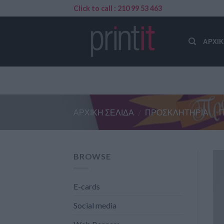
Skip
Click to call : 210 99 53 463
to
content
ΑΡΧΙ
ΑΡΧΙΚΉ ΣΕΛΊΔΑ
/
ΠΡΟΣΚΛΗΤΉΡΙΑ
/
BROWSE
E-cards
Social media