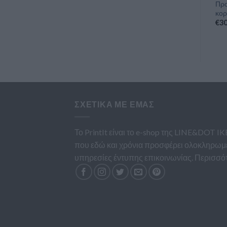
Προσκλητήριο βάπτισης για
Προσκλητήριο για βάπτιση
Προ
κορίτσια
κοριτσιού με ροζ καρό φόντο
κορ
€
30.00
€
30.00
€
30
(πλέον ΦΠΑ)
(πλέον ΦΠΑ)
ΣΧΕΤΙΚΆ ΜΕ ΕΜΆΣ
Το PrintIt είναι το e-shop της LINE&DOT IK
που εδώ και χρόνια προσφέρει ολοκληρωμ
υπηρεσίες έντυπης επικοινωνίας.
Περισσό