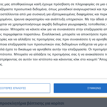
άτες μας αποθηκεύουμε και/ή έχουμε πρόσβαση σε πληροφορίες σε μια
ργαζόμαστε προσωπικά δεδομένα, όπως μοναδικοί αναγνωριστικοί και 
Κωδικός προ
στέλλονται από μια συσκευή για εξατομικευμένες διαφημίσεις και περ
εχομένου, έρευνα ακροατηρίου και ανάπτυξη υπηρεσιών.
Με την άδειά σα
Κατηγορία:
χεται να χρησιμοποιήσουμε ακριβή δεδομένα γεωγραφικής τοποθεσίας 
ών. Μπορείτε να κάνετε κλικ για να συναινέσετε στην επεξεργασία απ
ς περιγράφεται παραπάνω. Εναλλακτικά, μπορείτε να αποκτήσετε πρό
ίες και να αλλάξετε τις προτιμήσεις σας πριν συναινέσετε ή να αρνηθεί
ποια επεξεργασία των προσωπικών σας δεδομένων ενδέχεται να μην απ
λά έχετε το δικαίωμα να αρνηθείτε αυτήν την επεξεργασία. Οι προτιμήσ
ΡΙΓΡΑΦΉ
ΑΞΙΟΛΟΓΉΣΕΙΣ (0)
ΔΙΑΔΙΚΑΣΊΑ ΑΓΟΡΆΣ
ιστότοπο. Μπορείτε να αλλάξετε τις προτιμήσεις σας ή να ανακαλέσετε
στρέφοντας σε αυτόν τον ιστότοπο και κάνοντας κλικ στο κουμπί "Απ
οσκλητήριο βάπτισης κοριτσιού
15×15 εκατοστά με το φάκελό
ς.
ν Printit θα βρεις
οικονομομικά προσκλητήρια βάπτισης
σε μοντέ
ες το σχέδιο που σου αρέσει, αγόρασε online και παρέλαβε
ΣΣΟΤΕΡΕΣ ΕΠΙΛΟΓΕΣ
ΣΥΜΦΩΝΩ
προσκλητήρια βάπτισης για αγόρι
προσκλητήρια βάπτισης για κορίτσι