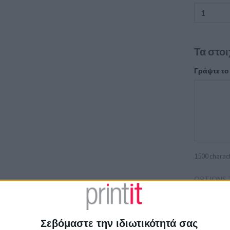
Τα στοι
Γράψτε το
1500
charac
OPTIONS 
SUB TOTAL
Προσκλητή
Σεβόμαστε την ιδιωτικότητά σας