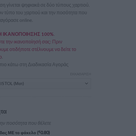
η γίνεται ψηφιακά σε δύο τύπους χαρτιού.
ον τύπο του χαρτιού και την ποσότητα που
 αγόρασε online.
 ΙΚΑΝΟΠΟΙΗΣΗΣ 100%
.
ε την ικανοποίησή σας: Πριν
με οτιδήποτε στέλνουμε να δείτε το
ο
.
πιο κάτω στη Διαδικασία Αγοράς
ΕΚΚΑΘΆΡΙΣΗ
τα
την ποσότητα που θέλετε
€
δας ΜΕ το φάκελο (
0.80
)