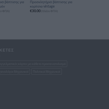
ιo βάπτισης για
Προσκλητήριo βάπτισης για
μόν
κορίτσια vintage
€
30.00
ον ΦΠΑ)
(πλέον ΦΠΑ)
ΙΚΕΤΕΣ
γγελματικές κάρτες με κάθετο προσανατολισμό
ανολόγοι Μηχανικοί
Πολιτικοί Μηχανικοί