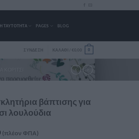
ΚΉ ΤΑΥΤΌΤΗΤΑ
PAGES
BLOG
0
ΣΎΝΔΕΣΗ
ΚΑΛΆΘΙ /
€
0.00
Α ΚΟΡΊΤΣΙ
κλητήρια βάπτισης για
σι λουλούδια
0
(πλέον ΦΠΑ)