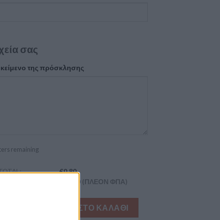
χεία σας
 κείμενο της πρόσκλησης
ters remaining
TOTAL:
€0.80
:
€30.80
(ΠΛΈΟΝ ΦΠΑ)
ρια βάπτισης για κορίτσι λουλούδια ποσότητα
ΠΡΟΣΘΉΚΗ ΣΤΟ ΚΑΛΆΘΙ