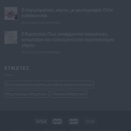
Ποια
ζευγάρια
είναι
Επαγγελματικές κάρτες με φωτογραφία: Πότε
με
η
τα
ενδείκνυνται
διαφορά
προσκλητήρια
στο
Δεν επιτρέπεται σχολιασμός
ανάμεσα
του
Επαγγελματικές
σε
γάμου
κάρτες
Εθιμοτυπία: Πώς αναφέρονται οικογένειες,
ένα
με
λογότυπο
κουμπάροι και καλεσμένοι στα προσκλητήρια
φωτογραφία:
και
γάμου
Πότε
ένα
στο
Δεν επιτρέπεται σχολιασμός
ενδείκνυνται
brand
Εθιμοτυπία:
Πώς
αναφέρονται
ΕΤΙΚΕΤΕΣ
οικογένειες,
κουμπάροι
και
Επαγγελματικές κάρτες με κάθετο προσανατολισμό
καλεσμένοι
στα
Μηχανολόγοι Μηχανικοί
Πολιτικοί Μηχανικοί
προσκλητήρια
γάμου