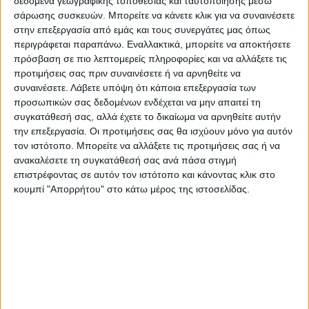
δεδομένα γεωγραφικής τοποθεσίας και ταυτοποίησης μέσω
σάρωσης συσκευών. Μπορείτε να κάνετε κλικ για να συναινέσετε
Προσκλητήριο βάπτισης αγοριού με
στην επεξεργασία από εμάς και τους συνεργάτες μας όπως
ελεφαντάκι
περιγράφεται παραπάνω. Εναλλακτικά, μπορείτε να αποκτήσετε
πρόσβαση σε πιο λεπτομερείς πληροφορίες και να αλλάξετε τις
προτιμήσεις σας πριν συναινέσετε ή να αρνηθείτε να
30.00
€
(πλέον ΦΠΑ)
συναινέσετε.
Λάβετε υπόψη ότι κάποια επεξεργασία των
προσωπικών σας δεδομένων ενδέχεται να μην απαιτεί τη
Η εκτύπωση γίνεται ψηφιακά σε δύο τύπους χαρτιού.
συγκατάθεσή σας, αλλά έχετε το δικαίωμα να αρνηθείτε αυτήν
Επίλεξε τον τύπο του χαρτιού και την ποσότητα που θέλεις
την επεξεργασία. Οι προτιμήσεις σας θα ισχύουν μόνο για αυτόν
τον ιστότοπο. Μπορείτε να αλλάξετε τις προτιμήσεις σας ή να
και αγόρασε online.
ανακαλέσετε τη συγκατάθεσή σας ανά πάσα στιγμή
επιστρέφοντας σε αυτόν τον ιστότοπο και κάνοντας κλικ στο
ΕΓΓΥΗΣΗ ΙΚΑΝΟΠΟΙΗΣΗΣ 100%
.
κουμπί "Απορρήτου" στο κάτω μέρος της ιστοσελίδας.
Εγγυόμαστε την ικανοποίησή σας: Πριν εκτυπώσουμε
οτιδήποτε στέλνουμε να δείτε το προσχέδιο
.
Διαβάστε πιο κάτω στη Διαδικασία Αγοράς
ΕΚΚΑΘΆΡΙΣΗ
ΧΑΡΤΙ