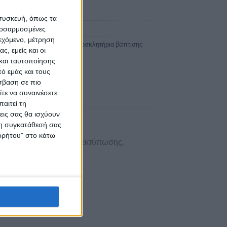
 συσκευή, όπως τα
ϊόντος:
4943
προσαρμοσμένες
ιεχόμενο, μέτρηση
:
Προσκλητήρια Βάπτισης
,
Προσκλητήρια βάπτισης
ς, εμείς και οι
και ταυτοποίησης
ό εμάς και τους
σβαση σε πιο
τε να συναινέσετε.
αιτεί τη
εις σας θα ισχύουν
 τη συγκατάθεσή σας
ορρήτου" στο κάτω
του. Κορυφαία ποιότητα εκτύπωσης.
ρνα σχέδια.
 στο χώρο σου