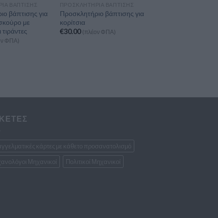
ΙΑ ΒΆΠΤΙΣΗΣ
ΠΡΟΣΚΛΗΤΉΡΙΑ ΒΆΠΤΙΣΗΣ
ιο βάπτισης για
Προσκλητήριο βάπτισης για
σκούρο με
κορίτσια
 τιράντες
€
30.00
(πλέον ΦΠΑ)
ον ΦΠΑ)
ΙΚΕΤΕΣ
γγελματικές κάρτες με κάθετο προσανατολισμό
ανολόγοι Μηχανικοί
Πολιτικοί Μηχανικοί