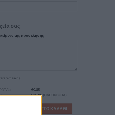
χεία σας
 κείμενο της πρόσκλησης
ters remaining
TOTAL:
€0.85
:
€30.85
(ΠΛΈΟΝ ΦΠΑ)
ριο βάπτισης για αγόρια με ξύλινο αλογάκι ποσότητα
ΠΡΟΣΘΉΚΗ ΣΤΟ ΚΑΛΆΘΙ