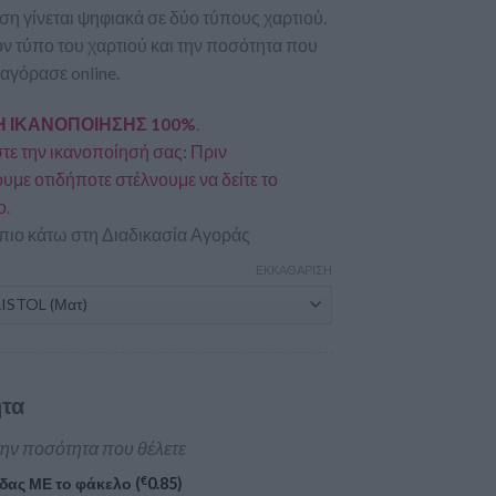
η γίνεται ψηφιακά σε δύο τύπους χαρτιού.
ον τύπο του χαρτιού και την ποσότητα που
 αγόρασε online.
 ΙΚΑΝΟΠΟΙΗΣΗΣ 100%
.
ε την ικανοποίησή σας: Πριν
με οτιδήποτε στέλνουμε να δείτε το
ο
.
πιο κάτω στη Διαδικασία Αγοράς
ΕΚΚΑΘΆΡΙΣΗ
τα
την ποσότητα που θέλετε
€
δας ΜΕ το φάκελο (
0.85
)