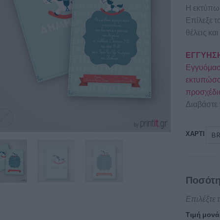
Η εκτύπωσ
Επίλεξε τ
θέλεις και
ΕΓΓΥΗΣΗ
Εγγυόμαστ
εκτυπώσου
προσχέδι
Διαβάστε 
ΧΑΡΤΙ
Ποσότη
Επιλέξτε 
Τιμή μονά