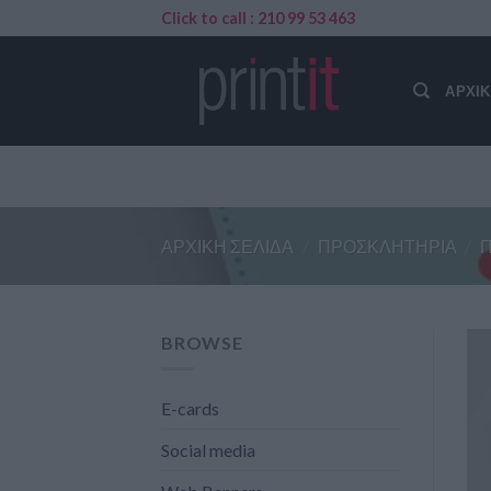
Skip
Click to call : 210 99 53 463
to
content
ΑΡΧΙ
ΑΡΧΙΚΉ ΣΕΛΊΔΑ
/
ΠΡΟΣΚΛΗΤΉΡΙΑ
/
BROWSE
E-cards
Social media