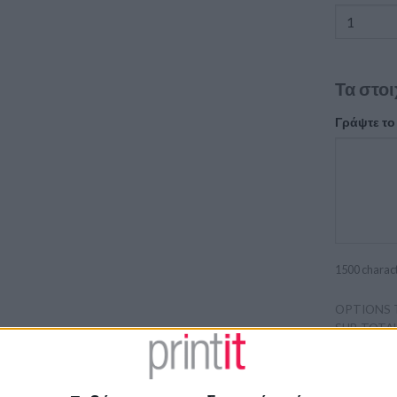
Τα στοι
Γράψτε το
1500
charac
OPTIONS 
SUB TOTAL
Προσκλητή