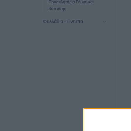
Προσκλητήρια Γάμου και
Βάπτισης
Φυλλάδια - Έντυπα