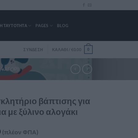
ΚΉ ΤΑΥΤΌΤΗΤΑ
PAGES
BLOG
0
ΣΎΝΔΕΣΗ
ΚΑΛΆΘΙ /
€
0.00
Α ΑΓΌΡΙ
κλητήριο βάπτισης για
α με ξύλινο αλογάκι
0
(πλέον ΦΠΑ)