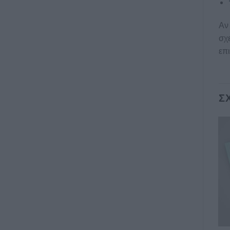
Αν 
σχε
επι
Σ