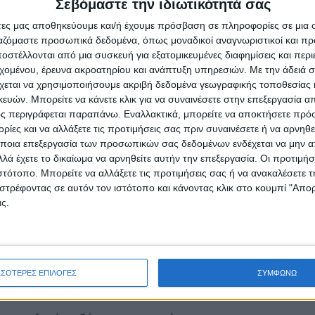
Σεβόμαστε την ιδιωτικότητά σας
άτες μας αποθηκεύουμε και/ή έχουμε πρόσβαση σε πληροφορίες σε μια
Κωδικός προ
ργαζόμαστε προσωπικά δεδομένα, όπως μοναδικοί αναγνωριστικοί και 
στέλλονται από μια συσκευή για εξατομικευμένες διαφημίσεις και περ
Κατηγορίες
εχομένου, έρευνα ακροατηρίου και ανάπτυξη υπηρεσιών.
Με την άδειά σα
για Αγόρι
χεται να χρησιμοποιήσουμε ακριβή δεδομένα γεωγραφικής τοποθεσίας 
ών. Μπορείτε να κάνετε κλικ για να συναινέσετε στην επεξεργασία απ
ς περιγράφεται παραπάνω. Εναλλακτικά, μπορείτε να αποκτήσετε πρό
ίες και να αλλάξετε τις προτιμήσεις σας πριν συναινέσετε ή να αρνηθεί
ποια επεξεργασία των προσωπικών σας δεδομένων ενδέχεται να μην απ
λά έχετε το δικαίωμα να αρνηθείτε αυτήν την επεξεργασία. Οι προτιμήσ
ΡΙΓΡΑΦΉ
ΑΞΙΟΛΟΓΉΣΕΙΣ (0)
ΔΙΑΔΙΚΑΣΊΑ ΑΓΟΡΆΣ
ιστότοπο. Μπορείτε να αλλάξετε τις προτιμήσεις σας ή να ανακαλέσετε
στρέφοντας σε αυτόν τον ιστότοπο και κάνοντας κλικ στο κουμπί "Απ
οσκλητήριο βάπτισης αγοριού
15×22 εκατοστά με το φάκελό 
ς.
ν Printit θα βρεις
οικονομομικά προσκλητήρια βάπτισης
σε μοντέ
ες το σχέδιο που σου αρέσει, αγόρασε online και παρέλαβε
ΣΣΟΤΕΡΕΣ ΕΠΙΛΟΓΕΣ
ΣΥΜΦΩΝΩ
προσκλητήρια βάπτισης για αγόρι