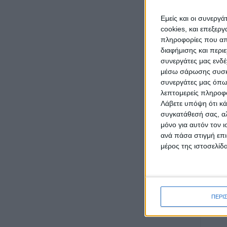
Εμείς και οι συνεργ
cookies, και επεξε
πληροφορίες που απο
διαφήμισης και περι
συνεργάτες μας ενδέ
μέσω σάρωσης συσκευ
συνεργάτες μας όπω
λεπτομερείς πληροφορ
Λάβετε υπόψη ότι κά
συγκατάθεσή σας, αλ
ΠΕ
μόνο για αυτόν τον 
ανά πάσα στιγμή επι
Πρ
μέρος της ιστοσελίδα
Στη
Βρ
ΠΕΡΙ