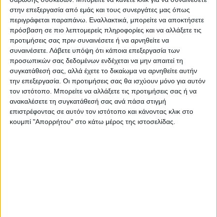
Προσκλητήριο γάμου με κοχύλι
στην επεξεργασία από εμάς και τους συνεργάτες μας όπως
περιγράφεται παραπάνω. Εναλλακτικά, μπορείτε να αποκτήσετε
πρόσβαση σε πιο λεπτομερείς πληροφορίες και να αλλάξετε τις
30.00
€
(πλέον ΦΠΑ)
προτιμήσεις σας πριν συναινέσετε ή να αρνηθείτε να
συναινέσετε.
Λάβετε υπόψη ότι κάποια επεξεργασία των
Η εκτύπωση γίνεται ψηφιακά σε δύο τύπους χαρτιού.
προσωπικών σας δεδομένων ενδέχεται να μην απαιτεί τη
Επίλεξε τον τύπο του χαρτιού και την ποσότητα που θέλεις
συγκατάθεσή σας, αλλά έχετε το δικαίωμα να αρνηθείτε αυτήν
και αγόρασε online.
την επεξεργασία. Οι προτιμήσεις σας θα ισχύουν μόνο για αυτόν
τον ιστότοπο. Μπορείτε να αλλάξετε τις προτιμήσεις σας ή να
ανακαλέσετε τη συγκατάθεσή σας ανά πάσα στιγμή
ΕΓΓΥΗΣΗ ΙΚΑΝΟΠΟΙΗΣΗΣ 100%
.
επιστρέφοντας σε αυτόν τον ιστότοπο και κάνοντας κλικ στο
Εγγυόμαστε την ικανοποίησή σας: Πριν εκτυπώσουμε
κουμπί "Απορρήτου" στο κάτω μέρος της ιστοσελίδας.
οτιδήποτε στέλνουμε να δείτε το προσχέδιο
.
Διαβάστε πιο κάτω στη Διαδικασία Αγοράς
ΕΚΚΑΘΆΡΙΣΗ
ΧΑΡΤΙ
Ποσότητα