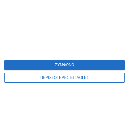
1 από 5 αστέρια
2 από 5 αστέρια
3 από 5 αστέρια
4 από 5 αστέρια
5 από 5 αστέρια
Η αξιολόγησή σας
*
ΣΥΜΦΩΝΩ
ΠΕΡΙΣΣΟΤΕΡΕΣ ΕΠΙΛΟΓΕΣ
Όνομα
*
Email
*